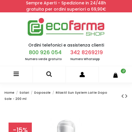
Sempre Aperti - Spedizione in 24/48h
gratuita per ordini superiori a 69,90€
Ordini telefonici e assistenza clienti
800 926 054
342 8269219
Numero verde gratuito
Numero WhatsApp
0
Home
Solari
Doposole
Rilastil Sun System Latte Dopo
Sole - 200 ml
-15%