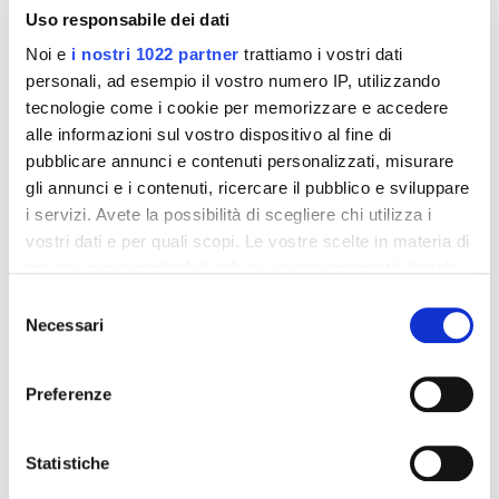
Uso responsabile dei dati
Noi e
i nostri 1022 partner
trattiamo i vostri dati
personali, ad esempio il vostro numero IP, utilizzando
tecnologie come i cookie per memorizzare e accedere
alle informazioni sul vostro dispositivo al fine di
pubblicare annunci e contenuti personalizzati, misurare
gli annunci e i contenuti, ricercare il pubblico e sviluppare
i servizi. Avete la possibilità di scegliere chi utilizza i
vostri dati e per quali scopi. Le vostre scelte in materia di
Integratori per dimagrire
Integratori per dimagrire
Amin 21 K al cacao - 21
Amin 21 K neutro
privacy sono applicabili solo su questa proprietà digitale
bustine
in cui avete effettuato le vostre scelte. È possibile
Selezione
55,18 €
55,18 €
32,00 €
32,00 €
modificare o revocare il proprio consenso in qualsiasi
Necessari
del
momento dalla Dichiarazione sui cookie o facendo clic
consenso
Aggiungi al
Aggiungi al
sull'icona di attivazione della privacy.
carrello
carrello
Preferenze
Con il tuo consenso, vorremmo anche:
-42%
-42%
raccogliere informazioni sulla tua posizione
Statistiche
geografica, con un'approssimazione di qualche