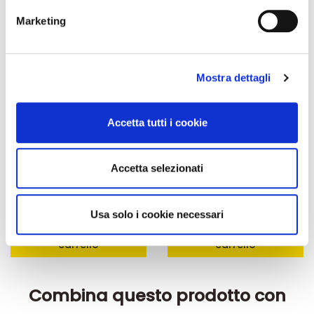
metro,
Marketing
Identificare il tuo dispositivo, scansionandolo
attivamente alla ricerca di caratteristiche specifiche
(impronte digitali).
Mostra dettagli
Approfondisci come vengono elaborati i tuoi dati personali
e imposta le tue preferenze nella
sezione dettagli
. Puoi
modificare o ritirare il tuo consenso in qualsiasi momento
Accetta tutti i cookie
dalla Dichiarazione sui cookie.
Integratori per dimagrire
Kit dimagranti - Diete rapide
Utilizziamo i cookie per personalizzare contenuti ed
Accetta selezionati
Amin 21 K alla vaniglia
Kit Promo: 3 confezioni
annunci, per fornire funzionalità dei social media e per
- 21 bustine
Amin 21 K Cacao
analizzare il nostro traffico. Condividiamo inoltre
55,18 €
165,52 €
32,00 €
96,00 €
informazioni sul modo in cui utilizza il nostro sito con i
Usa solo i cookie necessari
Aggiungi al
Aggiungi al
nostri partner che si occupano di analisi dei dati web,
carrello
carrello
pubblicità e social media, i quali potrebbero combinarle
con altre informazioni che ha fornito loro o che hanno
raccolto dal suo utilizzo dei loro servizi.
Combina questo prodotto con