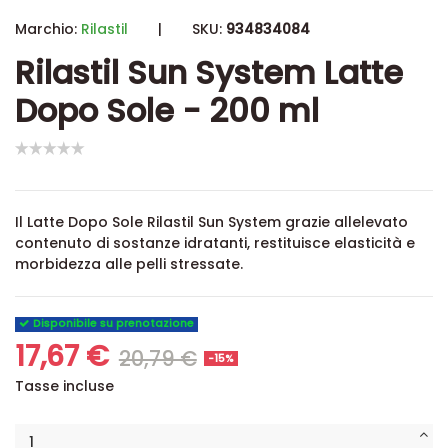
Marchio:
Rilastil
|
SKU:
934834084
Rilastil Sun System Latte
Dopo Sole - 200 ml
Il Latte Dopo Sole Rilastil Sun System g
razie allelevato
contenuto di sostanze idratanti, restituisce elasticità e
morbidezza alle pelli stressate.
Disponibile su prenotazione
17,67 €
20,79 €
-15%
Tasse incluse