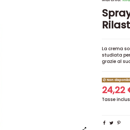
Spray
Rilas
La crema sol
studiata per 
grazie al su
Non disponibi
24,22
Tasse inclu