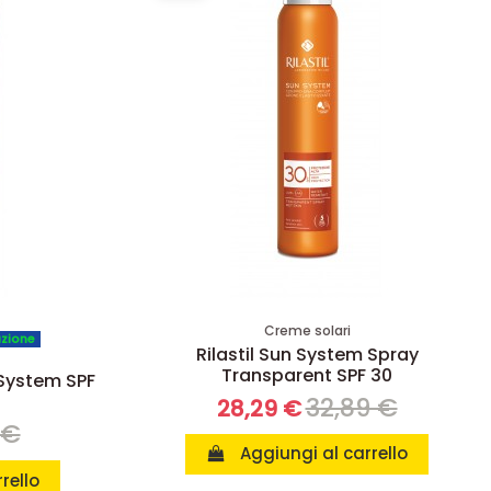
Creme solari
azione
Rilastil Sun System Spray
Transparent SPF 30
 System SPF
32,89 €
28,29 €
 €
Aggiungi al carrello
rello