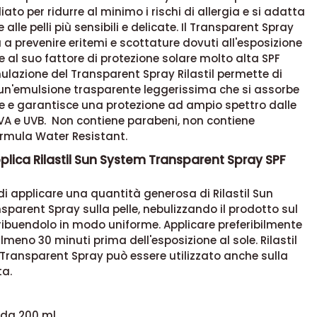
ato per ridurre al minimo i rischi di allergia e si adatta
alle pelli più sensibili e delicate. Il Transparent Spray
ta a prevenire eritemi e scottature dovuti all'esposizione
ie al suo fattore di protezione solare molto alta SPF
ulazione del Transparent Spray Rilastil permette di
 un'emulsione trasparente leggerissima che si assorbe
 e garantisce una protezione ad ampio spettro dalle
VA e UVB. Non contiene parabeni, non contiene
ormula Water Resistant.
lica Rilastil Sun System Transparent Spray SPF
 di applicare una quantità generosa di Rilastil Sun
parent Spray sulla pelle, nebulizzando il prodotto sul
ribuendolo in modo uniforme. Applicare preferibilmente
almeno 30 minuti prima dell'esposizione al sole. Rilastil
Transparent Spray può essere utilizzato anche sulla
ta.
da 200 ml.