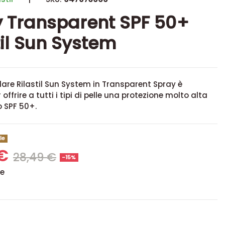
 Transparent SPF 50+
til Sun System
are Rilastil Sun System in Transparent Spray è
offrire a tutti i tipi di pelle una protezione molto alta
o SPF 50+.
le
 €
28,49 €
-15%
se