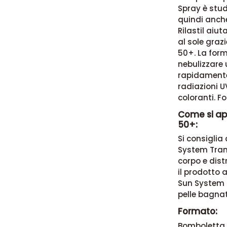
Spray è studi
quindi anche 
Rilastil aiu
al sole graz
50+. La form
nebulizzare
rapidamente
radiazioni U
coloranti. F
Come si app
50+:
Si consiglia
System Trans
corpo e dist
il prodotto 
Sun System 
pelle bagna
Formato:
Bomboletta 