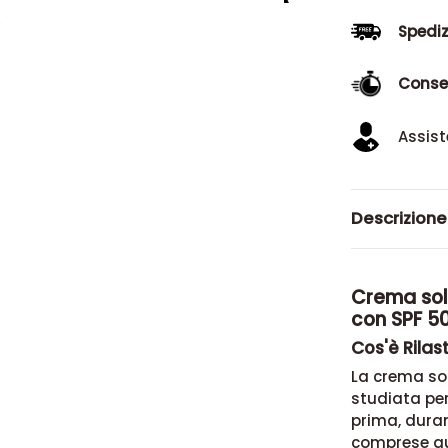
Spediz
Conse
Assist
Descrizione
Crema sola
con SPF 5
Cos'è Rilas
La crema sol
studiata per
prima, durant
comprese que