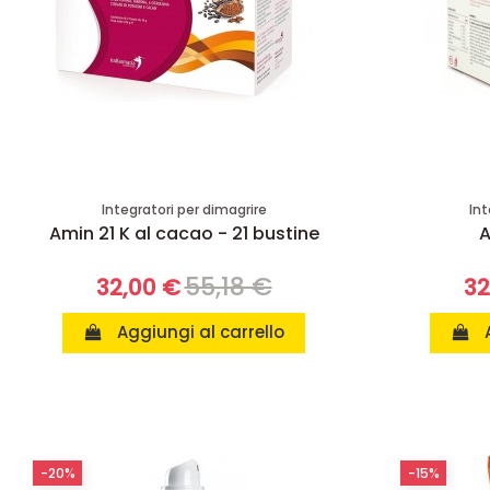
Integratori per dimagrire
Int
Amin 21 K al cacao - 21 bustine
A
55,18 €
32,00 €
32
Aggiungi al carrello
-20%
-15%