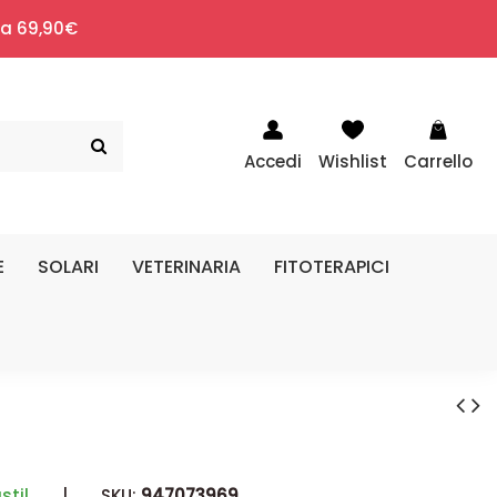
i a 69,90€
Accedi
Wishlist
Carrello
E
SOLARI
VETERINARIA
FITOTERAPICI
stil
|
SKU:
947073969