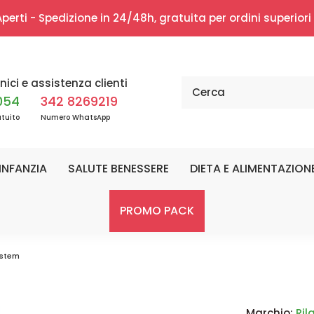
erti - Spedizione in 24/48h, gratuita per ordini superior
nici e assistenza clienti
054
342 8269219
tuito
Numero WhatsApp
INFANZIA
SALUTE BENESSERE
DIETA E ALIMENTAZION
PROMO PACK
ystem
Marchio:
Rila