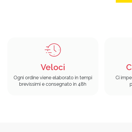
Veloci
C
Ogni ordine viene elaborato in tempi
Ci impe
brevissimi e consegnato in 48h
p