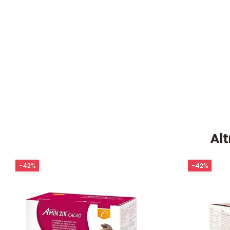
Alt
-42%
-42%