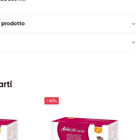
l prodotto
arti
-42%