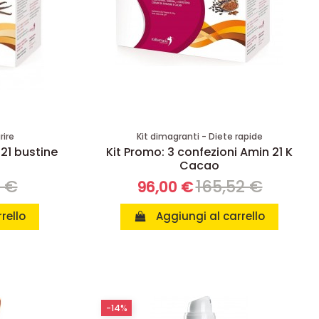
rire
Kit dimagranti - Diete rapide
 21 bustine
Kit Promo: 3 confezioni Amin 21 K
Cacao
8 €
165,52 €
96,00 €
rello
Aggiungi al carrello
-14%