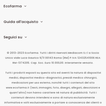
Ecofarma
Guida all'acquisto
Seguici su
© 2013-2023 Ecofarma. Tutti i diritti riservati.
Mediacom S.r.l
a Socio
Unico
viale Luca Gaurico 9/11
00143
Roma
(RM)
P.IVA
12432541006
REA:
RM-1374205. Cap. Soc. Euro 10.000,00. Interamente versato.
Tutti i prodotti esposti su questo sito ed aventi la natura di dispositivi
medici, dispositivi medico-diagnostici, presidi medico chirurgici,
medicazioni per uso esterno, nonché tutti i contenuti del sito
www.ecofarma.it (testi, immagini, foto, disegni, allegati, descrizioni e
quant'altro) non hanno carattere né natura di pubblicità. Tutti i
contenuti devono intendersi e sono di natura esclusivamente
informativa e volti esclusivamente a portare a conoscenza dei clienti o