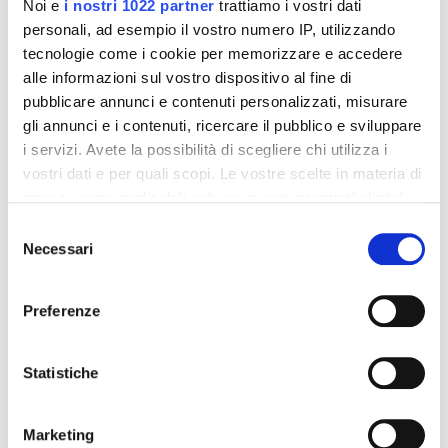
Noi e
i nostri 1022 partner
trattiamo i vostri dati
personali, ad esempio il vostro numero IP, utilizzando
tecnologie come i cookie per memorizzare e accedere
alle informazioni sul vostro dispositivo al fine di
pubblicare annunci e contenuti personalizzati, misurare
gli annunci e i contenuti, ricercare il pubblico e sviluppare
Integratori per dimagrire
Integratori per dimagrire
i servizi. Avete la possibilità di scegliere chi utilizza i
Amin 21 K al cacao - 21
Amin 21 K neutro
vostri dati e per quali scopi. Le vostre scelte in materia di
bustine
privacy sono applicabili solo su questa proprietà digitale
55,18 €
55,18 €
32,00 €
32,00 €
in cui avete effettuato le vostre scelte. È possibile
Selezione
modificare o revocare il proprio consenso in qualsiasi
Necessari
del
Aggiungi al
Aggiungi al
momento dalla Dichiarazione sui cookie o facendo clic
carrello
carrello
consenso
sull'icona di attivazione della privacy.
Preferenze
-42%
-42%
Con il tuo consenso, vorremmo anche:
raccogliere informazioni sulla tua posizione
Statistiche
geografica, con un'approssimazione di qualche
metro,
Marketing
Identificare il tuo dispositivo, scansionandolo