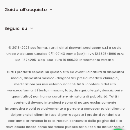
Guida all'acquisto
Seguici su
© 2013-2023 Ecofarma. Tutti i diritti riservati.
Mediacom S.r.l
a Socio
Unico
viale Luca Gaurico 9/11
00143
Roma
(RM)
P.IVA
12432541006
REA:
RM-1374205. Cap. Soc. Euro 10.000,00. Interamente versato.
Tutti i prodotti esposti su questo sito ed aventi la natura di dispositivi
medici, dispositivi medico-diagnostici, presidi medico chirurgici,
medicazioni per uso esterno, nonché tutti i contenuti del sito
www.ecofarma.it (testi, immagini, foto, disegni, allegati, descrizioni e
quant'altro) non hanno carattere né natura di pubblicità. Tutti i
contenuti devono intendersi e sono di natura esclusivamente
informativa e volti esclusivamente a portare a conoscenza dei clienti o
dei potenziali clienti in fase di pre-acquisto i prodotti venduti da
ecofarma attraverso la rete. Nessun contenuto delle pagine del sito
deve essere inteso come materiale pubblicitario, teso ad influenzare in