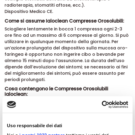
radioterapia, stomatiti aftose, ecc.).
Dispositivo Medico CE.
Come si assume Ialoclean Compresse Orosolubili:
Sciogliere lentamente in bocca 1 compressa ogni 2-3
ore fino ad un massimo di 6 compresse al giorno. Si può
utilizzare in qualunque momento della giornata. Per
un’azione prolungata del dispositivo sulla mucosa oro-
faringea è opportuno non ingerire cibo o bevande per
almeno 15 minuti dopo l’assunzione. La durata dell’uso
dipende dall’evoluzione dei sintomi; se necessario ai fini
del miglioramento dei sintomi, può essere assunto per
periodi prolungati.
Cosa contengono le Compresse Orosolubili
Ialoclean:
orbitolo, xilitolo, mono- e digliceridi degli acidi grassi,
talco, estratto secco di camomilla, aloe vera gel, sodio
benzoato, magnesio stearato vegetale, biossido di
silicio, sodio ialuronato, N-acetilcisteina, aroma arancia
Uso responsabile dei dati
rossa, aroma fragola.
SENZA GLUTINE