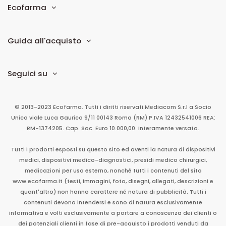
Ecofarma
Guida all'acquisto
Seguici su
© 2013-2023 Ecofarma. Tutti i diritti riservati.
Mediacom S.r.l
a Socio
Unico
viale Luca Gaurico 9/11
00143
Roma
(RM)
P.IVA
12432541006
REA:
RM-1374205. Cap. Soc. Euro 10.000,00. Interamente versato.
Tutti i prodotti esposti su questo sito ed aventi la natura di dispositivi
medici, dispositivi medico-diagnostici, presidi medico chirurgici,
medicazioni per uso esterno, nonché tutti i contenuti del sito
www.ecofarma.it (testi, immagini, foto, disegni, allegati, descrizioni e
quant'altro) non hanno carattere né natura di pubblicità. Tutti i
contenuti devono intendersi e sono di natura esclusivamente
informativa e volti esclusivamente a portare a conoscenza dei clienti o
dei potenziali clienti in fase di pre-acquisto i prodotti venduti da