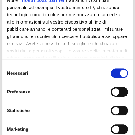
Noi e
i nostri 1022 partner
trattiamo i vostri dati
Formato:
personali, ad esempio il vostro numero IP, utilizzando
tecnologie come i cookie per memorizzare e accedere
Confezione da 30 compresse orosolubili.
alle informazioni sul vostro dispositivo al fine di
pubblicare annunci e contenuti personalizzati, misurare
gli annunci e i contenuti, ricercare il pubblico e sviluppare
Dettagli del prodotto
i servizi. Avete la possibilità di scegliere chi utilizza i
vostri dati e per quali scopi. Le vostre scelte in materia di
Recensioni
privacy sono applicabili solo su questa proprietà digitale
in cui avete effettuato le vostre scelte. È possibile
Selezione
modificare o revocare il proprio consenso in qualsiasi
Necessari
del
momento dalla Dichiarazione sui cookie o facendo clic
consenso
sull'icona di attivazione della privacy.
Altri prodotti che potrebbero
Preferenze
interessarti
Con il tuo consenso, vorremmo anche:
raccogliere informazioni sulla tua posizione
Statistiche
-42%
-42%
geografica, con un'approssimazione di qualche
metro,
Marketing
Identificare il tuo dispositivo, scansionandolo