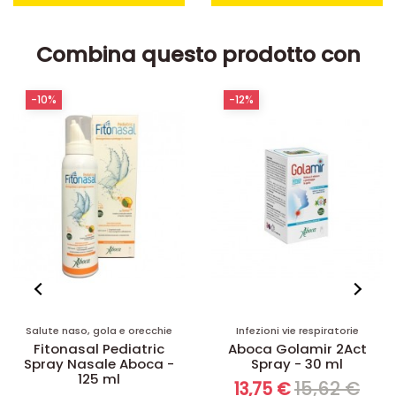
Combina questo prodotto con
-12%
-35%
Infezioni vie respiratorie
Salute naso, gola e orecchie
Aboca Golamir 2Act
Rinosol 2 Act Spray
Spray - 30 ml
Nasale - 15 ml
15,62 €
11,33 €
13,75 €
7,36 €