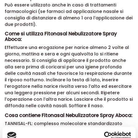
Può essere utilizzato anche in caso di trattamenti
farmacologici (se farmaci ad applicazione nasale si
consiglia di distanziare di almeno 1 ora l’applicazione dei
due prodotti).
Come si utilizza Fitonasal Nebulizzatore Spray
Aboca:
Effettuare una erogazione per narice almeno 2 volte al
giorno, mattina e sera e ogni qualvolta lo si ritiene
necessario. Si consiglia di applicare il prodotto anche
alla sera prima di coricarsi per una igiene profonda
delle cavità nasali che favorisce la respirazione durante
il riposo notturno. Inclinare la testa di lato, inserire
l’erogatore nella narice rivolta verso l’alto ed esercitare
una leggera pressione per alcuni secondi. Ripetere
l’operazione con l’altra narice. Lasciare che il prodotto si
diffonda nelle cavità nasali. Soffiare il naso.
Cosa contiene Fitonasal Nebulizzatore Spray Aboca:
TANNISAL-FL: complesso molecolare standardizzato
composto da frazione tanninica e frazione flavonoidica
(da Amamelide e Timo), Salgemma (sale di estrazione