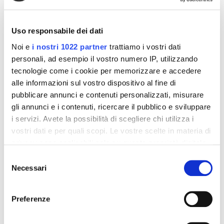
mineraria non trattato chimicamente).
Acqua, Glicerina vegetale, Aroma di Eucalipto e Aroma
di Menta.
Uso responsabile dei dati
Fitonasal Nebulizzatore non contiene sostanze di sintesi,
Noi e
i nostri 1022 partner
trattiamo i vostri dati
semisintesi o geneticamente modificate.
personali, ad esempio il vostro numero IP, utilizzando
Formato:
tecnologie come i cookie per memorizzare e accedere
Spray Nebulizzatore da 125 ml.
alle informazioni sul vostro dispositivo al fine di
pubblicare annunci e contenuti personalizzati, misurare
gli annunci e i contenuti, ricercare il pubblico e sviluppare
Dettagli del prodotto
i servizi. Avete la possibilità di scegliere chi utilizza i
vostri dati e per quali scopi. Le vostre scelte in materia di
Recensioni
privacy sono applicabili solo su questa proprietà digitale
in cui avete effettuato le vostre scelte. È possibile
Selezione
modificare o revocare il proprio consenso in qualsiasi
Necessari
del
momento dalla Dichiarazione sui cookie o facendo clic
consenso
sull'icona di attivazione della privacy.
Preferenze
Altri prodotti che potrebbero
Con il tuo consenso, vorremmo anche:
interessarti