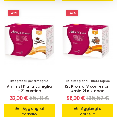
-42%
-42%
Integratori per dimagrire
Kit dimagranti - Diete rapide
Amin 21 K alla vaniglia
Kit Promo: 3 confezioni
- 21 bustine
Amin 21 K Cacao
55,18 €
165,52 €
32,00 €
96,00 €
Aggiungi al
Aggiungi al
carrello
carrello