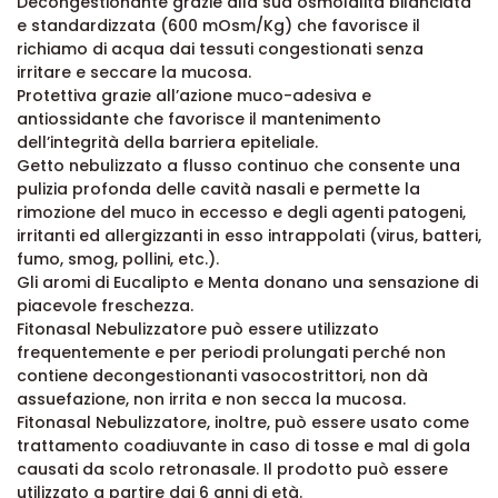
Decongestionante grazie alla sua osmolalità bilanciata
e standardizzata (600 mOsm/Kg) che favorisce il
richiamo di acqua dai tessuti congestionati senza
irritare e seccare la mucosa.
Protettiva grazie all’azione muco-adesiva e
antiossidante che favorisce il mantenimento
dell’integrità della barriera epiteliale.
Getto nebulizzato a flusso continuo che consente una
pulizia profonda delle cavità nasali e permette la
rimozione del muco in eccesso e degli agenti patogeni,
irritanti ed allergizzanti in esso intrappolati (virus, batteri,
fumo, smog, pollini, etc.).
Gli aromi di Eucalipto e Menta donano una sensazione di
piacevole freschezza.
Fitonasal Nebulizzatore può essere utilizzato
frequentemente e per periodi prolungati perché non
contiene decongestionanti vasocostrittori, non dà
assuefazione, non irrita e non secca la mucosa.
Fitonasal Nebulizzatore, inoltre, può essere usato come
trattamento coadiuvante in caso di tosse e mal di gola
causati da scolo retronasale. Il prodotto può essere
utilizzato a partire dai 6 anni di età.