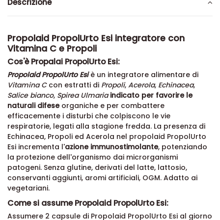
Descrizione
Propolaid PropolUrto Esi integratore con
Vitamina C e Propoli
Cos'è Propalai PropolUrto Esi:
Propolaid PropolUrto Esi
è un integratore alimentare di
Vitamina C
con estratti di
Propoli
,
Acerola
,
Echinacea
,
Salice bianco
,
Spirea Ulmaria
indicato per favorire le
naturali difese
organiche e per combattere
efficacemente i disturbi che colpiscono le vie
respiratorie, legati alla stagione fredda. La presenza di
Echinacea, Propoli ed Acerola nel propolaid PropolUrto
Esi incrementa l'
azione immunostimolante
, potenziando
la protezione dell'organismo dai microrganismi
patogeni. Senza glutine, derivati del latte, lattosio,
conservanti aggiunti, aromi artificiali, OGM. Adatto ai
vegetariani.
Come si assume Propolaid PropolUrto Esi:
Assumere 2 capsule di Propolaid PropolUrto Esi al giorno