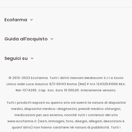
Ecofarma
Guida all'acquisto
Seguici su
© 2013-2023 Ecofarma. Tutti i diritti riservati.
Mediacom S.r.l
a Socio
Unico
viale Luca Gaurico 9/11
00143
Roma
(RM)
P.IVA
12432541006
REA:
RM-1374205. Cap. Soc. Euro 10.000,00. Interamente versato.
Tutti i prodotti esposti su questo sito ed aventi la natura di dispositivi
medici, dispositivi medico-diagnostici, presidi medico chirurgici,
medicazioni per uso esterno, nonché tutti i contenuti del sito
www.ecofarma.it (testi, immagini, foto, disegni, allegati, descrizioni e
quant'altro) non hanno carattere né natura di pubblicità. Tutti i