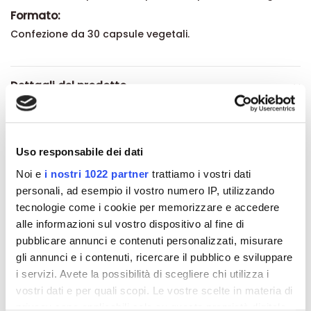
Formato:
Confezione da 30 capsule vegetali.
Dettagli del prodotto
About ESI
Uso responsabile dei dati
Recensioni
Noi e
i nostri 1022 partner
trattiamo i vostri dati
personali, ad esempio il vostro numero IP, utilizzando
tecnologie come i cookie per memorizzare e accedere
alle informazioni sul vostro dispositivo al fine di
pubblicare annunci e contenuti personalizzati, misurare
Altri prodotti che potrebbero
gli annunci e i contenuti, ricercare il pubblico e sviluppare
interessarti
i servizi. Avete la possibilità di scegliere chi utilizza i
vostri dati e per quali scopi. Le vostre scelte in materia di
-42%
-42%
privacy sono applicabili solo su questa proprietà digitale