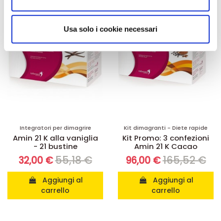
annunci, per fornire funzionalità dei social media e per
analizzare il nostro traffico. Condividiamo inoltre
informazioni sul modo in cui utilizza il nostro sito con i
Usa solo i cookie necessari
nostri partner che si occupano di analisi dei dati web,
pubblicità e social media, i quali potrebbero combinarle
con altre informazioni che ha fornito loro o che hanno
raccolto dal suo utilizzo dei loro servizi.
Integratori per dimagrire
Kit dimagranti - Diete rapide
Amin 21 K alla vaniglia
Kit Promo: 3 confezioni
- 21 bustine
Amin 21 K Cacao
55,18 €
165,52 €
32,00 €
96,00 €
Aggiungi al
Aggiungi al
carrello
carrello