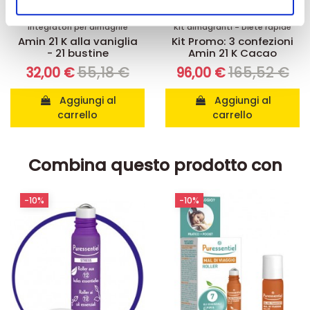
nostri partner che si occupano di analisi dei dati web,
pubblicità e social media, i quali potrebbero combinarle
Integratori per dimagrire
Kit dimagranti - Diete rapide
Amin 21 K alla vaniglia
Kit Promo: 3 confezioni
con altre informazioni che ha fornito loro o che hanno
- 21 bustine
Amin 21 K Cacao
raccolto dal suo utilizzo dei loro servizi.
55,18 €
165,52 €
32,00 €
96,00 €
Aggiungi al
Aggiungi al
carrello
carrello
Combina questo prodotto con
-10%
-10%