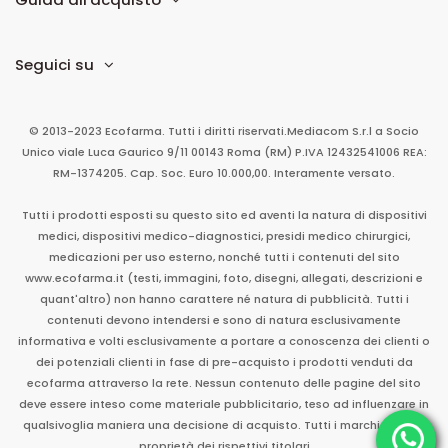
Seguici su
© 2013-2023 Ecofarma. Tutti i diritti riservati.
Mediacom S.r.l
a Socio
Unico
viale Luca Gaurico 9/11
00143
Roma
(RM)
P.IVA
12432541006
REA:
RM-1374205. Cap. Soc. Euro 10.000,00. Interamente versato.
Tutti i prodotti esposti su questo sito ed aventi la natura di dispositivi
medici, dispositivi medico-diagnostici, presidi medico chirurgici,
medicazioni per uso esterno, nonché tutti i contenuti del sito
www.ecofarma.it (testi, immagini, foto, disegni, allegati, descrizioni e
quant'altro) non hanno carattere né natura di pubblicità. Tutti i
contenuti devono intendersi e sono di natura esclusivamente
informativa e volti esclusivamente a portare a conoscenza dei clienti o
dei potenziali clienti in fase di pre-acquisto i prodotti venduti da
ecofarma attraverso la rete. Nessun contenuto delle pagine del sito
deve essere inteso come materiale pubblicitario, teso ad influenzare in
qualsivoglia maniera una decisione di acquisto. Tutti i marchi sono di
proprietà dei rispettivi titolari