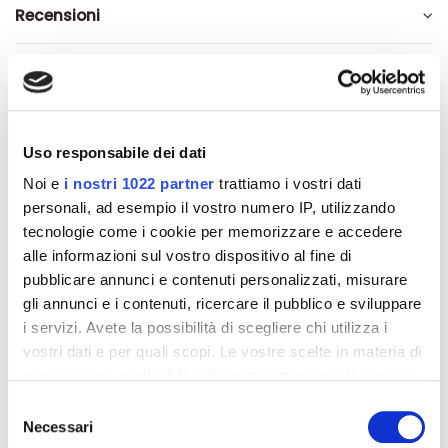
Recensioni
Altri prodotti che potrebbero
Uso responsabile dei dati
interessarti
Noi e
i nostri 1022 partner
trattiamo i vostri dati
personali, ad esempio il vostro numero IP, utilizzando
-42%
-42%
tecnologie come i cookie per memorizzare e accedere
alle informazioni sul vostro dispositivo al fine di
pubblicare annunci e contenuti personalizzati, misurare
gli annunci e i contenuti, ricercare il pubblico e sviluppare
i servizi. Avete la possibilità di scegliere chi utilizza i
vostri dati e per quali scopi. Le vostre scelte in materia di
privacy sono applicabili solo su questa proprietà digitale
in cui avete effettuato le vostre scelte. È possibile
Selezione
modificare o revocare il proprio consenso in qualsiasi
Necessari
del
momento dalla Dichiarazione sui cookie o facendo clic