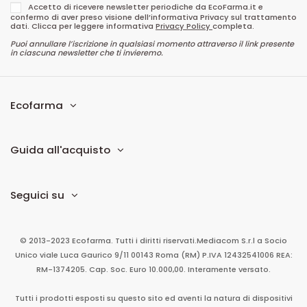
Accetto di ricevere newsletter periodiche da EcoFarma.it e
confermo di aver preso visione dell’informativa Privacy sul trattamento
dati. Clicca per leggere informativa
Privacy Policy
completa.
Puoi annullare l’iscrizione in qualsiasi momento attraverso il link presente
in ciascuna newsletter che ti invieremo.
Ecofarma
Guida all'acquisto
Seguici su
© 2013-2023 Ecofarma. Tutti i diritti riservati.
Mediacom S.r.l
a Socio
Unico
viale Luca Gaurico 9/11
00143
Roma
(RM)
P.IVA
12432541006
REA:
RM-1374205. Cap. Soc. Euro 10.000,00. Interamente versato.
Tutti i prodotti esposti su questo sito ed aventi la natura di dispositivi