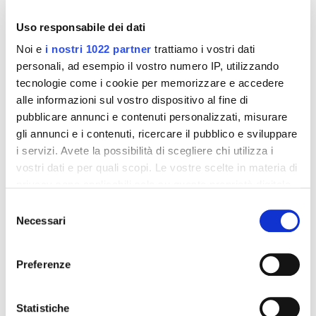
Uso responsabile dei dati
Noi e
i nostri 1022 partner
trattiamo i vostri dati
personali, ad esempio il vostro numero IP, utilizzando
tecnologie come i cookie per memorizzare e accedere
alle informazioni sul vostro dispositivo al fine di
pubblicare annunci e contenuti personalizzati, misurare
gli annunci e i contenuti, ricercare il pubblico e sviluppare
i servizi. Avete la possibilità di scegliere chi utilizza i
Integratori per dimagrire
Integratori per dimagrire
Amin 21 K al cacao - 21
Amin 21 K neutro
vostri dati e per quali scopi. Le vostre scelte in materia di
bustine
privacy sono applicabili solo su questa proprietà digitale
55,18 €
55,18 €
32,00 €
32,00 €
in cui avete effettuato le vostre scelte. È possibile
Selezione
modificare o revocare il proprio consenso in qualsiasi
Necessari
del
Aggiungi al
Aggiungi al
momento dalla Dichiarazione sui cookie o facendo clic
consenso
carrello
carrello
sull'icona di attivazione della privacy.
Preferenze
Con il tuo consenso, vorremmo anche:
-42%
-42%
raccogliere informazioni sulla tua posizione
Statistiche