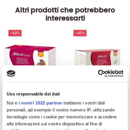
Altri prodotti che potrebbero
interessarti
-42%
-42%
Uso responsabile dei dati
Noi e
i nostri 1022 partner
trattiamo i vostri dati
Integratori per dimagrire
Integratori per dimagrire
personali, ad esempio il vostro numero IP, utilizzando
Amin 21 K al cacao - 21
Amin 21 K neutro
tecnologie come i cookie per memorizzare e accedere
bustine
alle informazioni sul vostro dispositivo al fine di
55,18 €
55,18 €
32,00 €
32,00 €