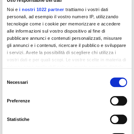
Uso responsabile dei dati
Noi e
i nostri 1022 partner
trattiamo i vostri dati
personali, ad esempio il vostro numero IP, utilizzando
tecnologie come i cookie per memorizzare e accedere
alle informazioni sul vostro dispositivo al fine di
pubblicare annunci e contenuti personalizzati, misurare
gli annunci e i contenuti, ricercare il pubblico e sviluppare
i servizi. Avete la possibilità di scegliere chi utilizza i
vostri dati e per quali scopi. Le vostre scelte in materia di
Integratori per dimagrire
Integratori per dimagrire
privacy sono applicabili solo su questa proprietà digitale
Amin 21 K al cacao - 21
Amin 21 K neutro
in cui avete effettuato le vostre scelte. È possibile
Selezione
bustine
modificare o revocare il proprio consenso in qualsiasi
Necessari
del
55,18 €
55,18 €
32,00 €
32,00 €
momento dalla Dichiarazione sui cookie o facendo clic
consenso
sull'icona di attivazione della privacy.
Aggiungi al
Aggiungi al
Preferenze
carrello
carrello
Con il tuo consenso, vorremmo anche:
raccogliere informazioni sulla tua posizione
Statistiche
-42%
-42%
geografica, con un'approssimazione di qualche
metro,