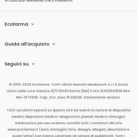
in ciascuna newsletter che ti invieremo.
Ecofarma
Guida all'acquisto
Seguici su
© 2013-2023 Ecofarma. Tutti i diritti riservati.
Mediacom S.r.l
a Socio
Unico
viale Luca Gaurico 9/11
00143
Roma
(RM)
P.IVA
12432541006
REA:
RM-1374205. Cap. Soc. Euro 10.000,00. Interamente versato.
Tutti i prodotti esposti su questo sito ed aventi la natura di dispositivi
medici, dispositivi medico-diagnostici, presidi medico chirurgici,
medicazioni per uso esterno, nonché tutti i contenuti del sito
www.ecofarma.it (testi, immagini, foto, disegni, allegati, descrizioni e
quant'altro) non hanno carattere né natura di pubblicità. Tutti i