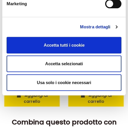
Marketing
Identificare il tuo dispositivo, scansionandolo
attivamente alla ricerca di caratteristiche specifiche
(impronte digitali).
Mostra dettagli
Approfondisci come vengono elaborati i tuoi dati personali
e imposta le tue preferenze nella
sezione dettagli
. Puoi
modificare o ritirare il tuo consenso in qualsiasi momento
Accetta tutti i cookie
dalla Dichiarazione sui cookie.
Utilizziamo i cookie per personalizzare contenuti ed
Accetta selezionati
Integratori per dimagrire
Kit dimagranti - Diete rapide
annunci, per fornire funzionalità dei social media e per
Amin 21 K alla vaniglia
Kit Promo: 3 confezioni
analizzare il nostro traffico. Condividiamo inoltre
- 21 bustine
Amin 21 K Cacao
informazioni sul modo in cui utilizza il nostro sito con i
55,18 €
165,52 €
Usa solo i cookie necessari
32,00 €
96,00 €
nostri partner che si occupano di analisi dei dati web,
Aggiungi al
Aggiungi al
pubblicità e social media, i quali potrebbero combinarle
carrello
carrello
con altre informazioni che ha fornito loro o che hanno
raccolto dal suo utilizzo dei loro servizi.
Combina questo prodotto con