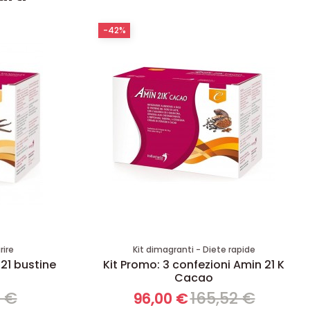
-42%
rire
Kit dimagranti - Diete rapide
 21 bustine
Kit Promo: 3 confezioni Amin 21 K
Cacao
8 €
165,52 €
96,00 €