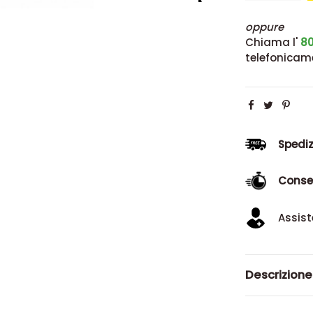
oppure
Chiama l'
80
telefonicam
Spediz
Conse
Assist
Descrizione