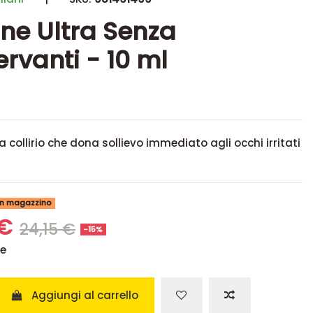
ne Ultra Senza
rvanti - 10 ml
a collirio che dona sollievo immediato agli occhi irritati
 in magazzino
 €
24,15 €
-15%
se
Aggiungi al carrello