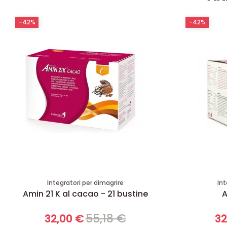
-42%
-42%
Integratori per dimagrire
Int
Amin 21 K al cacao - 21 bustine
A
55,18 €
32,00 €
32