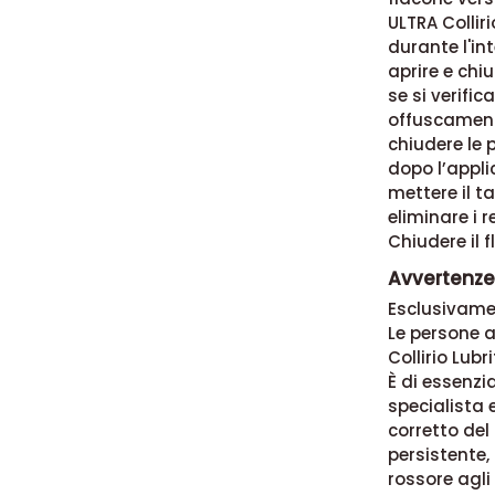
ULTRA Collir
durante l'int
aprire e chi
se si verific
offuscamento
chiudere le 
dopo l’appli
mettere il ta
eliminare i 
Chiudere il f
Avvertenze
Esclusivame
Le persone 
Collirio Lub
È di essenzi
specialista e
corretto del
persistente,
rossore agli