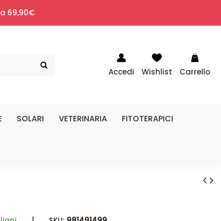
i a 69,90€
Accedi
Wishlist
Carrello
E
SOLARI
VETERINARIA
FITOTERAPICI
liani
|
SKU:
981491499