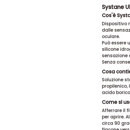
Systane Ul
Cos'è Systa
Dispositivo 
dalle sensaz
oculare.
Può essere u
silicone idro
sensazione 
Senza conse
Cosa conti
Soluzione ste
propilenico,
acido borico
Come si usa
Afferrare il
per aprire. A
circa 90 gra
flacone vers