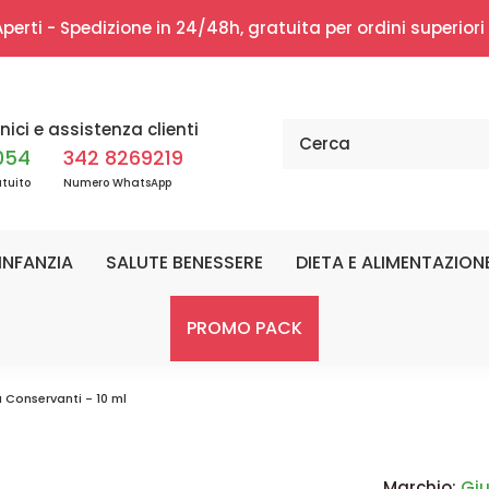
erti - Spedizione in 24/48h, gratuita per ordini superior
nici e assistenza clienti
054
342 8269219
tuito
Numero WhatsApp
INFANZIA
SALUTE BENESSERE
DIETA E ALIMENTAZION
PROMO PACK
 Conservanti - 10 ml
Marchio:
Giu