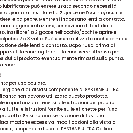
io lubrificante può essere usato secondo necessità
era giornata. Instillare 1 o 2 gocce nell’occhio/occhi e
udere le palpebre. Mentre si indossano lenti a contatto,
a una leggera irritazione, sensazione di fastidio o
, instillare 1 o 2 gocce nell’occhio/occhi e aprire e
palpebre 2 o 3 volte. Può essere utilizzato anche prima e
cazione delle lenti a contatto. Dopo l’uso, prima di
ppo sul flacone, agitare il flacone verso il basso per
residui di prodotto eventualmente rimasti sulla punta.
lacone.
:
nte per uso oculare.
allergiche a qualsiasi componente di SYSTANE ULTRA
rificante non devono utilizzare questo prodotto.
ale importanza attenersi alle istruzioni del proprio
 a tutte le istruzioni fornite sulle etichette per l'uso
 prodotto. Se si ha una sensazione di fastidio
 lacrimazione eccessiva, modificazioni alla vista o
 occhi, sospendere l’uso di SYSTANE ULTRA Collirio