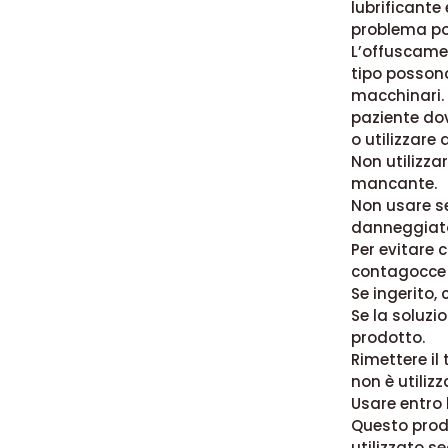
lubrificante 
problema pot
L’offuscamen
tipo possono
macchinari. 
paziente dov
o utilizzare
Non utilizza
mancante.
Non usare se
danneggiat
Per evitare 
contagocce 
Se ingerito, 
Se la soluzi
prodotto.
Rimettere il
non è utilizz
Usare entro 
Questo prodo
utilizzato se