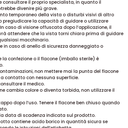
e consultare il proprio specialista, in quanto il
rebbe divenire più grave.
to temporaneo della vista o disturbi visivi di altro
 pregiudicare la capacità di guidare o utilizzare
In caso di visione offuscata dopo l’applicazione, il
rà attendere che la vista torni chiara prima di guidare
 qualsiasi macchinario.
re in caso di anello di sicurezza danneggiato o
 la confezione o il flacone (imballo sterile) è
o.
contaminazioni, non mettere mai la punta del flacone
a contatto con nessuna superficie.
consultare il medico.
one cambia colore o diventa torbida, non utilizzare il
 tappo dopo l’uso. Tenere il flacone ben chiuso quando
ato.
la data di scadenza indicata sul prodotto.
tto contiene acido borico in quantità sicura se
condo le istruzioni dell’etichetta.