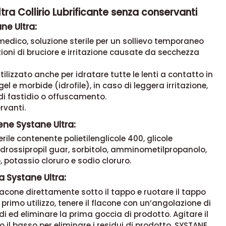
tra Collirio Lubrificante senza conservanti
ne Ultra:
medico, soluzione sterile per un sollievo temporaneo
ioni di bruciore e irritazione causate da secchezza
tilizzato anche per idratare tutte le lenti a contatto in
gel e morbide (idrofile), in caso di leggera irritazione,
di fastidio o offuscamento.
rvanti.
ene Systane Ultra:
rile contenente polietilenglicole 400, glicole
 idrossipropil guar, sorbitolo, amminometilpropanolo,
, potassio cloruro e sodio cloruro.
 Systane Ultra:
 flacone direttamente sotto il tappo e ruotare il tappo
l primo utilizzo, tenere il flacone con un’angolazione di
di ed eliminare la prima goccia di prodotto. Agitare il
o il basso per eliminare i residui di prodotto. SYSTANE