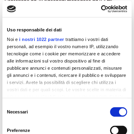
Confezione da 20 flaconcini monodose da 0,3 ml.
Dettagli del prodotto
Uso responsabile dei dati
Recensioni
Noi e
i nostri 1022 partner
trattiamo i vostri dati
personali, ad esempio il vostro numero IP, utilizzando
tecnologie come i cookie per memorizzare e accedere
alle informazioni sul vostro dispositivo al fine di
pubblicare annunci e contenuti personalizzati, misurare
Altri prodotti che potrebbero
gli annunci e i contenuti, ricercare il pubblico e sviluppare
i servizi. Avete la possibilità di scegliere chi utilizza i
interessarti
vostri dati e per quali scopi. Le vostre scelte in materia di
privacy sono applicabili solo su questa proprietà digitale
-42%
-42%
in cui avete effettuato le vostre scelte. È possibile
Selezione
modificare o revocare il proprio consenso in qualsiasi
Necessari
del
momento dalla Dichiarazione sui cookie o facendo clic
consenso
sull'icona di attivazione della privacy.
Preferenze