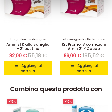
con altre informazioni che ha fornito loro o che hanno
raccolto dal suo utilizzo dei loro servizi.
Integratori per dimagrire
Kit dimagranti - Diete rapide
Amin 21 K alla vaniglia
Kit Promo: 3 confezioni
- 21 bustine
Amin 21 K Cacao
55,18 €
165,52 €
32,00 €
96,00 €
Aggiungi al
Aggiungi al
carrello
carrello
Combina questo prodotto con
-15%
-10%