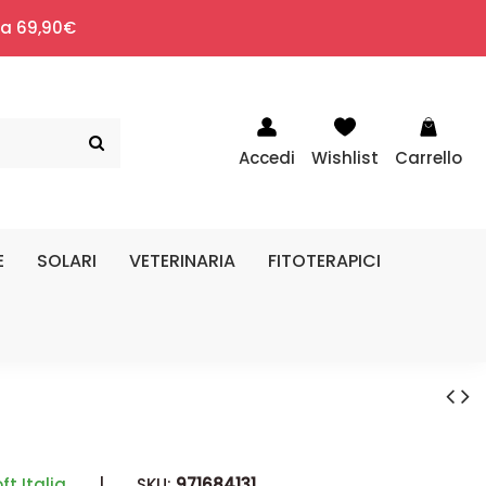
i a 69,90€
Accedi
Wishlist
Carrello
E
SOLARI
VETERINARIA
FITOTERAPICI
ft Italia
|
SKU:
971684131