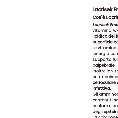
Lacrisek F
Cos'è Lacri
Lacrisek Free
vitamina A,
lipidico del 
superficie o
Le vitamine A
sinergia con
supporto fun
palpebrale.
Inoltre le v
contribuisc
perioculare 
infettiva
.
Gli amminoaci
contenuti ne
oculare e po
degli epiteli
La component