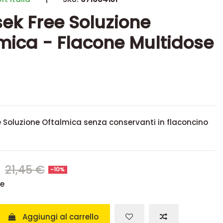
sek Free Soluzione
mica - Flacone Multidose
e Soluzione Oftalmica senza conservanti in flaconcino
€
21,45 €
-10%
se
Aggiungi al carrello