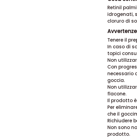
Retinil palm
idrogenati, 
cloruro di so
Avvertenze
Tenere il pr
In caso di 
topici consu
Non utilizza
Con progress
necessario a
goccia.
Non utilizza
flacone.
Il prodotto 
Per eliminar
che il goccim
Richiudere b
Non sono not
prodotto.