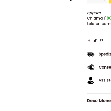
oppure
Chiama l'
80
telefonicam
Spediz
Conse
Assist
Descrizione