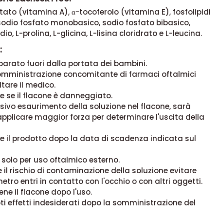
itato (vitamina A), α-tocoferolo (vitamina E), fosfolipidi
sodio fosfato monobasico, sodio fosfato bibasico,
dio, L-prolina, L-glicina, L-lisina cloridrato e L-leucina.
:
eparato fuori dalla portata dei bambini.
somministrazione concomitante di farmaci oftalmici
ltare il medico.
re se il flacone è danneggiato.
ivo esaurimento della soluzione nel flacone, sarà
pplicare maggior forza per determinare l'uscita della
re il prodotto dopo la data di scadenza indicata sul
è solo per uso oftalmico esterno.
e il rischio di contaminazione della soluzione evitare
etro entri in contatto con l'occhio o con altri oggetti.
ene il flacone dopo l'uso.
i effetti indesiderati dopo la somministrazione del