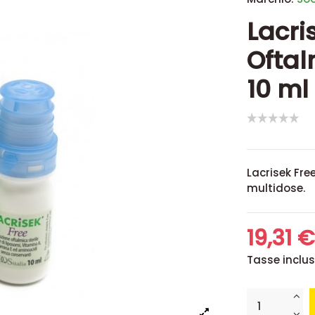
Lacri
Oftal
10 ml
Lacrisek Fre
multidose.
19,31 
Tasse inclu