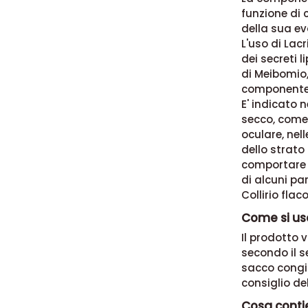
funzione di 
della sua e
L'uso di Lac
dei secreti 
di Meibomio,
componente l
E' indicato 
secco, come 
oculare, nel
dello strato 
comportare a
di alcuni pa
Collirio fla
Come si usa
Il prodotto 
secondo il s
sacco congiu
consiglio de
Cosa contie