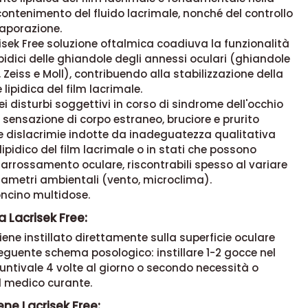
contenimento del fluido lacrimale, nonché del controllo
vaporazione.
risek Free soluzione oftalmica coadiuva la funzionalità
lipidici delle ghiandole degli annessi oculari (ghiandole
 Zeiss e Moll), contribuendo alla stabilizzazione della
ipidica del film lacrimale.
nei disturbi soggettivi in corso di sindrome dell'occhio
sensazione di corpo estraneo, bruciore e prurito
le dislacrimie indotte da inadeguatezza qualitativa
lipidico del film lacrimale o in stati che possono
rrossamento oculare, riscontrabili spesso al variare
rametri ambientali (vento, microclima).
concino multidose.
 Lacrisek Free:
viene instillato direttamente sulla superficie oculare
eguente schema posologico: instillare 1-2 gocce nel
ntivale 4 volte al giorno o secondo necessità o
l medico curante.
ne Lacrisek Free: