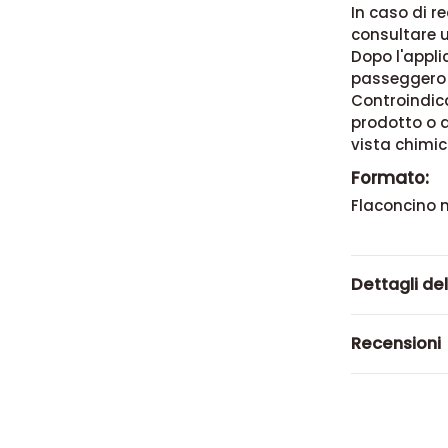
In caso di r
consultare 
Dopo l'appli
passeggero 
Controindica
prodotto o a
vista chimic
Formato:
Flaconcino m
Dettagli de
Recensioni