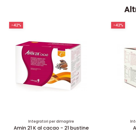
Alt
-42%
-42%
Integratori per dimagrire
Int
Amin 21 K al cacao - 21 bustine
A