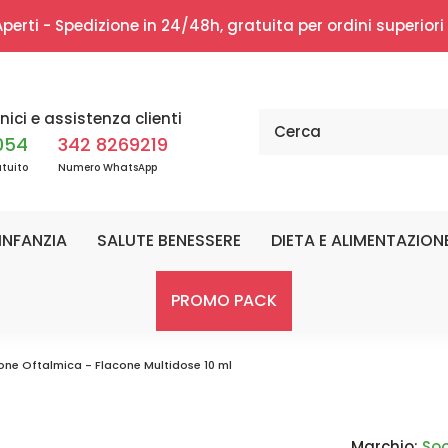
erti - Spedizione in 24/48h, gratuita per ordini superior
nici e assistenza clienti
054
342 8269219
tuito
Numero WhatsApp
INFANZIA
SALUTE BENESSERE
DIETA E ALIMENTAZION
PROMO PACK
ione Oftalmica - Flacone Multidose 10 ml
Marchio:
Soo