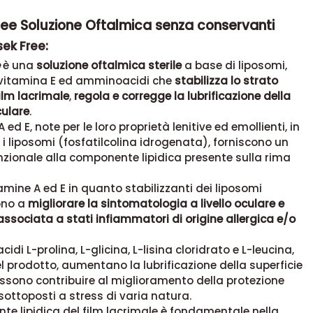
ree Soluzione Oftalmica senza conservanti
sek Free:
è una
soluzione oftalmica sterile
a base di liposomi,
 vitamina E ed amminoacidi che
stabilizza lo strato
film lacrimale
,
regola e corregge la lubrificazione della
culare
.
 ed E, note per le loro proprietà lenitive ed emollienti, in
 i liposomi (fosfatilcolina idrogenata), forniscono un
zionale alla componente lipidica presente sulla rima
itamine A ed E in quanto stabilizzanti dei liposomi
ono a
migliorare la sintomatologia a livello oculare e
associata a stati infiammatori di origine allergica e/o
di L-prolina, L-glicina, L-lisina cloridrato e L-leucina,
l prodotto, aumentano la lubrificazione della superficie
ssono contribuire al miglioramento della protezione
 sottoposti a stress di varia natura.
e lipidica del film lacrimale è fondamentale nella