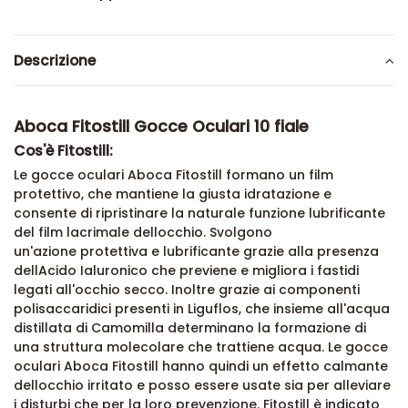
Descrizione
Aboca Fitostill Gocce Oculari 10 fiale
Cos'è Fitostill:
Le gocce oculari Aboca Fitostill formano un film
protettivo, che mantiene la giusta idratazione e
consente di ripristinare la naturale funzione lubrificante
del film lacrimale dellocchio. Svolgono
un'azione protettiva e lubrificante grazie alla presenza
dellAcido Ialuronico che previene e migliora i fastidi
legati all'occhio secco. Inoltre grazie ai componenti
polisaccaridici presenti in Liguflos, che insieme all'acqua
distillata di Camomilla determinano la formazione di
una struttura molecolare che trattiene acqua. Le gocce
oculari Aboca Fitostill hanno quindi un effetto calmante
dellocchio irritato e posso essere usate sia per alleviare
i disturbi che per la loro prevenzione. Fitostill è indicato