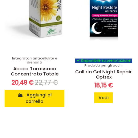
Integratori anticellulite e
Disponibile su prenotazione
drenanti
Prodotti per gli occhi
Aboca Tarassaco
Collirio Gel Night Repair
Concentrato Totale
Optrex
22,77 €
20,49 €
18,15 €
Aggiungi al
Vedi
carrello