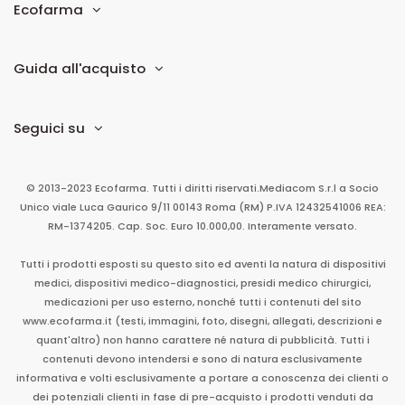
Ecofarma
Guida all'acquisto
Seguici su
© 2013-2023 Ecofarma. Tutti i diritti riservati.
Mediacom S.r.l
a Socio
Unico
viale Luca Gaurico 9/11
00143
Roma
(RM)
P.IVA
12432541006
REA:
RM-1374205. Cap. Soc. Euro 10.000,00. Interamente versato.
Tutti i prodotti esposti su questo sito ed aventi la natura di dispositivi
medici, dispositivi medico-diagnostici, presidi medico chirurgici,
medicazioni per uso esterno, nonché tutti i contenuti del sito
www.ecofarma.it (testi, immagini, foto, disegni, allegati, descrizioni e
quant'altro) non hanno carattere né natura di pubblicità. Tutti i
contenuti devono intendersi e sono di natura esclusivamente
informativa e volti esclusivamente a portare a conoscenza dei clienti o
dei potenziali clienti in fase di pre-acquisto i prodotti venduti da