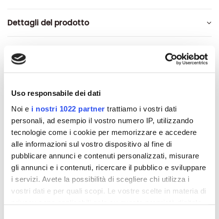
Dettagli del prodotto
Recensioni
Uso responsabile dei dati
Altri prodotti che potrebbero
Noi e
i nostri 1022 partner
trattiamo i vostri dati
personali, ad esempio il vostro numero IP, utilizzando
interessarti
tecnologie come i cookie per memorizzare e accedere
alle informazioni sul vostro dispositivo al fine di
-42%
-42%
pubblicare annunci e contenuti personalizzati, misurare
gli annunci e i contenuti, ricercare il pubblico e sviluppare
i servizi. Avete la possibilità di scegliere chi utilizza i
vostri dati e per quali scopi. Le vostre scelte in materia di
privacy sono applicabili solo su questa proprietà digitale
in cui avete effettuato le vostre scelte. È possibile
Selezione