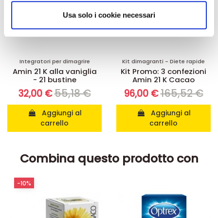
analizzare il nostro traffico. Condividiamo inoltre
informazioni sul modo in cui utilizza il nostro sito con i
Usa solo i cookie necessari
nostri partner che si occupano di analisi dei dati web,
pubblicità e social media, i quali potrebbero combinarle
con altre informazioni che ha fornito loro o che hanno
raccolto dal suo utilizzo dei loro servizi.
Integratori per dimagrire
Kit dimagranti - Diete rapide
Amin 21 K alla vaniglia
Kit Promo: 3 confezioni
- 21 bustine
Amin 21 K Cacao
55,18 €
165,52 €
32,00 €
96,00 €
Aggiungi al
Aggiungi al
carrello
carrello
Combina questo prodotto con
-10%