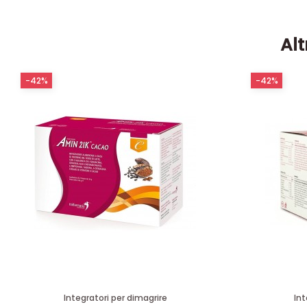
Alt
-42%
-42%
Integratori per dimagrire
Int