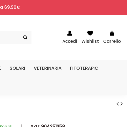
i a 69,90€
Accedi
Wishlist
Carrello
E
SOLARI
VETERINARIA
FITOTERAPICI
 Scholl
|
SKU:
904251358