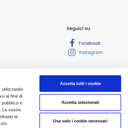
Seguici su
Facebook
Instagram
Accetta tutti i cookie
, utilizzando
o al fine di
Accetta selezionati
l pubblico e
 RM-1374205. Cap. Soc. Euro 10.000,00. Interamente versato.
i. Le vostre
ioni per uso esterno, nonché tutti i contenuti del sito www.ecofarma.it
ettuato le
Usa solo i cookie necessari
i e sono di natura esclusivamente informativa e volti esclusivamente a
alla
 delle pagine del sito deve essere inteso come materiale pubblicitario,