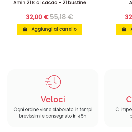
Amin 21 K al cacao - 21 bustine
A
55,18 €
32,00 €
32
Aggiungi al carrello
Veloci
C
Ogni ordine viene elaborato in tempi
Ci impe
brevissimi e consegnato in 48h
p