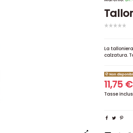
Tallon
La tallonier
calzatura. T
Non disponibi
11,75 
Tasse inclu