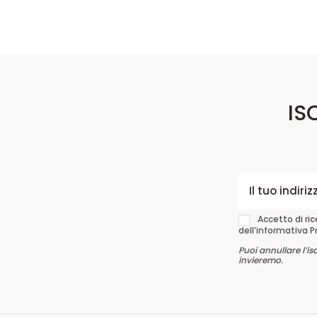
IS
Accetto di ri
dell’informativa P
Puoi annullare l’is
invieremo.