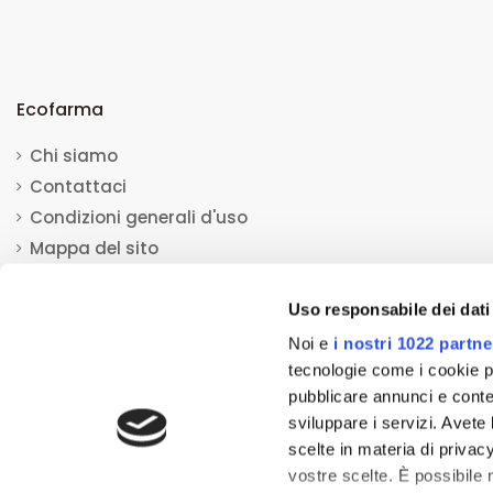
Ecofarma
Chi siamo
Contattaci
Condizioni generali d'uso
Mappa del sito
Uso responsabile dei dati
Noi e
i nostri 1022 partne
tecnologie come i cookie p
pubblicare annunci e conten
© 2013-2023 Ecofarma. Tutti i diritti riservati.
Mediacom S.r.l
sviluppare i servizi. Avete l
Tutti i prodotti esposti su questo sito ed aventi la natura di disposi
scelte in materia di privacy
(testi, immagini, foto, disegni, allegati, descrizioni e quant'altro)
vostre scelte. È possibile
portare a conoscenza dei clienti o dei potenziali clienti in fase di p