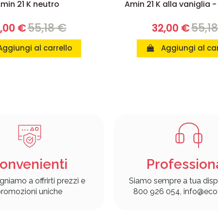
min 21 K neutro
Amin 21 K alla vaniglia -
55,18 €
55,1
,00 €
32,00 €
Aggiungi al carrello
Aggiungi al car
onvenienti
Profession
gniamo a offrirti prezzi e
Siamo sempre a tua disp
romozioni uniche
800 926 054, info@ecof