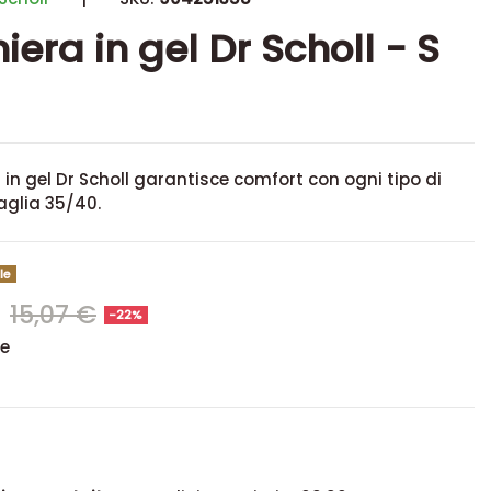
iera in gel Dr Scholl - S
a in gel Dr Scholl garantisce comfort con ogni tipo di
aglia 35/40.
le
€
15,07 €
-22%
se