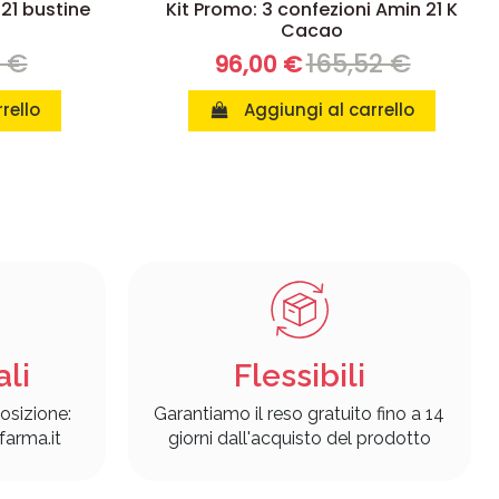
 21 bustine
Kit Promo: 3 confezioni Amin 21 K
Cacao
8 €
165,52 €
96,00 €
rello
Aggiungi al carrello
ali
Flessibili
osizione:
Garantiamo il reso gratuito fino a 14
arma.it
giorni dall'acquisto del prodotto