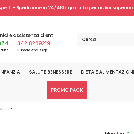
erti - Spedizione in 24/48h, gratuita per ordini superior
nici e assistenza clienti
054
342 8269219
tuito
Numero WhatsApp
INFANZIA
SALUTE BENESSERE
DIETA E ALIMENTAZION
PROMO PACK
holl - S
Marchio:
Dr.