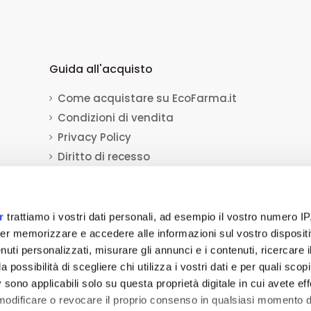
Guida all'acquisto
Come acquistare su EcoFarma.it
Condizioni di vendita
Privacy Policy
Diritto di recesso
Dati per il bonifico bancario
Informativa sull'uso dei cookie
r
trattiamo i vostri dati personali, ad esempio il vostro numero IP
er memorizzare e accedere alle informazioni sul vostro dispositiv
uti personalizzati, misurare gli annunci e i contenuti, ricercare i
a Socio Unico
viale Luca Gaurico 9/11
00143
Roma
(RM)
P.IVA
12432541006
REA:
a possibilità di scegliere chi utilizza i vostri dati e per quali scop
tivi medici, dispositivi medico-diagnostici, presidi medico chirurgici, medicaz
 sono applicabili solo su questa proprietà digitale in cui avete eff
 non hanno carattere né natura di pubblicità. Tutti i contenuti devono intenders
 modificare o revocare il proprio consenso in qualsiasi momento d
re-acquisto i prodotti venduti da ecofarma attraverso la rete. Nessun contenuto