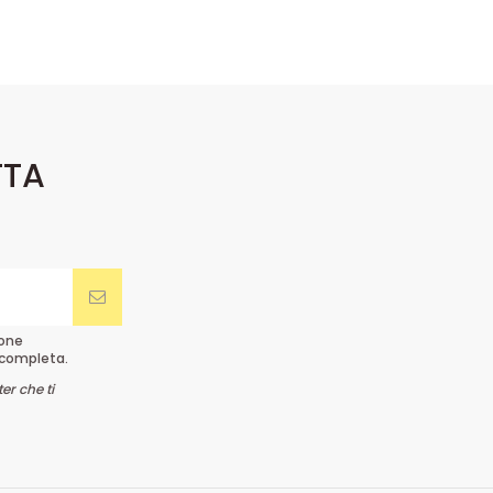
TTA
ione
completa.
er che ti