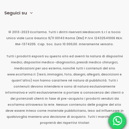
Seguici su
© 2013-2023 Ecofarma. Tutti i diritti riservati.
Mediacom S.r.l
a Socio
Unico
viale Luca Gaurico 9/11
00143
Roma
(RM)
P.IVA
12432541006
REA:
RM-1374205. Cap. Soc. Euro 10.000,00. Interamente versato.
Tutti i prodotti esposti su questo sito ed aventi la natura di dispositivi
medici, dispositivi medico-diagnostici, presidi medico chirurgici,
medicazioni per uso esterno, nonché tutti i contenuti del sito
www.ecofarma.it (testi, immagini, foto, disegni, allegati, descrizioni e
quant'altro) non hanno carattere né natura di pubblicità. Tutti i
contenuti devono intendersi e sono di natura esclusivamente
informativa e volti esclusivamente a portare a conoscenza dei clienti o
dei potenziali clienti in fase di pre-acquisto i prodotti venduti da
ecofarma attraverso la rete. Nessun contenuto delle pagine del sito
deve essere inteso come materiale pubblicitario, teso ad influenzare in
qualsivoglia maniera una decisione di acquisto. Tutti i marchi sono di
proprietà dei rispettivi titolari