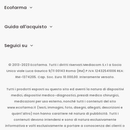
Ecofarma
Guida all'acquisto
Seguici su
© 2013-2023 Ecofarma. Tutti i diritti riservati.
Mediacom S.r.l
a Socio
Unico
viale Luca Gaurico 9/11
00143
Roma
(RM)
P.IVA
12432541006
REA:
RM-1374205. Cap. Soc. Euro 10.000,00. Interamente versato.
Tutti i prodotti esposti su questo sito ed aventi la natura di dispositivi
medici, dispositivi medico-diagnostici, presidi medico chirurgici,
medicazioni per uso esterno, nonché tutti i contenuti del sito
www.ecofarma.it (testi, immagini, foto, disegni, allegati, descrizioni e
quant'altro) non hanno carattere né natura di pubblicità. Tutti i
contenuti devono intendersi e sono di natura esclusivamente
informativa e volti esclusivamente a portare a conoscenza dei clienti o