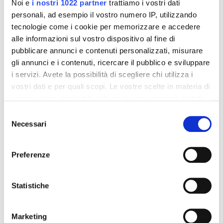
Noi e
i nostri 1022 partner
trattiamo i vostri dati
personali, ad esempio il vostro numero IP, utilizzando
tecnologie come i cookie per memorizzare e accedere
alle informazioni sul vostro dispositivo al fine di
pubblicare annunci e contenuti personalizzati, misurare
Integratori per dimagrire
Integratori per dimagrire
gli annunci e i contenuti, ricercare il pubblico e sviluppare
Amin 21 K al cacao - 21
Amin 21 K neutro
bustine
i servizi. Avete la possibilità di scegliere chi utilizza i
55,18 €
55,18 €
32,00 €
32,00 €
vostri dati e per quali scopi. Le vostre scelte in materia di
privacy sono applicabili solo su questa proprietà digitale
Aggiungi al
Aggiungi al
in cui avete effettuato le vostre scelte. È possibile
Selezione
carrello
carrello
modificare o revocare il proprio consenso in qualsiasi
Necessari
del
momento dalla Dichiarazione sui cookie o facendo clic
consenso
sull'icona di attivazione della privacy.
-42%
-42%
Preferenze
Con il tuo consenso, vorremmo anche:
raccogliere informazioni sulla tua posizione
Statistiche
geografica, con un'approssimazione di qualche
metro,
Marketing
Identificare il tuo dispositivo, scansionandolo