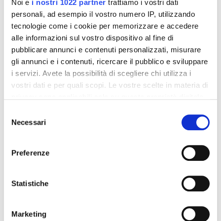
Noi e
i nostri 1022 partner
trattiamo i vostri dati
personali, ad esempio il vostro numero IP, utilizzando
tecnologie come i cookie per memorizzare e accedere
alle informazioni sul vostro dispositivo al fine di
pubblicare annunci e contenuti personalizzati, misurare
gli annunci e i contenuti, ricercare il pubblico e sviluppare
Integratori per dimagrire
Integratori per dimagrire
i servizi. Avete la possibilità di scegliere chi utilizza i
Amin 21 K al cacao - 21
Amin 21 K neutro
vostri dati e per quali scopi. Le vostre scelte in materia di
bustine
privacy sono applicabili solo su questa proprietà digitale
55,18 €
55,18 €
32,00 €
32,00 €
in cui avete effettuato le vostre scelte. È possibile
Selezione
modificare o revocare il proprio consenso in qualsiasi
Necessari
Aggiungi al
Aggiungi al
del
momento dalla Dichiarazione sui cookie o facendo clic
carrello
carrello
consenso
sull'icona di attivazione della privacy.
Preferenze
-42%
-42%
Con il tuo consenso, vorremmo anche:
raccogliere informazioni sulla tua posizione
Statistiche
geografica, con un'approssimazione di qualche
metro,
Marketing
Identificare il tuo dispositivo, scansionandolo