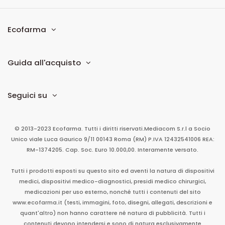
Ecofarma
Guida all'acquisto
Seguici su
© 2013-2023 Ecofarma. Tutti i diritti riservati.
Mediacom S.r.l
a Socio
Unico
viale Luca Gaurico 9/11
00143
Roma
(RM)
P.IVA
12432541006
REA:
RM-1374205. Cap. Soc. Euro 10.000,00. Interamente versato.
Tutti i prodotti esposti su questo sito ed aventi la natura di dispositivi
medici, dispositivi medico-diagnostici, presidi medico chirurgici,
medicazioni per uso esterno, nonché tutti i contenuti del sito
www.ecofarma.it (testi, immagini, foto, disegni, allegati, descrizioni e
quant'altro) non hanno carattere né natura di pubblicità. Tutti i
contenuti devono intendersi e sono di natura esclusivamente