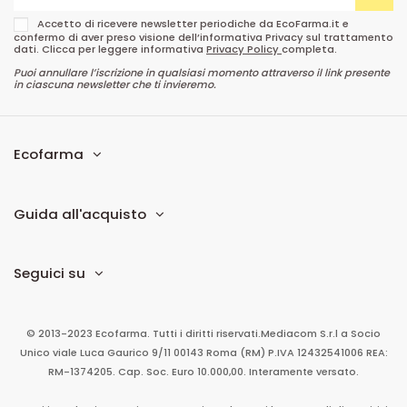
Accetto di ricevere newsletter periodiche da EcoFarma.it e
confermo di aver preso visione dell’informativa Privacy sul trattamento
dati. Clicca per leggere informativa
Privacy Policy
completa.
Puoi annullare l’iscrizione in qualsiasi momento attraverso il link presente
in ciascuna newsletter che ti invieremo.
Ecofarma
Guida all'acquisto
Seguici su
© 2013-2023 Ecofarma. Tutti i diritti riservati.
Mediacom S.r.l
a Socio
Unico
viale Luca Gaurico 9/11
00143
Roma
(RM)
P.IVA
12432541006
REA:
RM-1374205. Cap. Soc. Euro 10.000,00. Interamente versato.