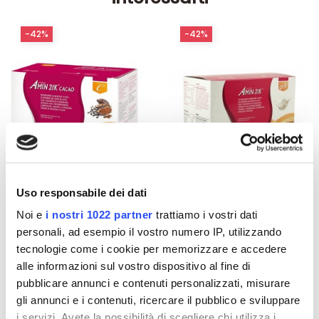
-42%
-42%
Uso responsabile dei dati
Noi e
i nostri 1022 partner
trattiamo i vostri dati
Integratori per dimagrire
Integratori per dimagrire
personali, ad esempio il vostro numero IP, utilizzando
Amin 21 K al cacao - 21
Amin 21 K neutro
bustine
tecnologie come i cookie per memorizzare e accedere
55,18 €
55,18 €
32,00 €
32,00 €
alle informazioni sul vostro dispositivo al fine di
pubblicare annunci e contenuti personalizzati, misurare
Aggiungi al
Aggiungi al
gli annunci e i contenuti, ricercare il pubblico e sviluppare
carrello
carrello
i servizi. Avete la possibilità di scegliere chi utilizza i