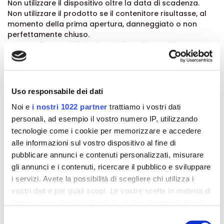
Non utilizzare il dispositivo oltre la data di scadenza.
Non utilizzare il prodotto se il contenitore risultasse, al
momento della prima apertura, danneggiato o non
perfettamente chiuso.
In caso di necessità rivolgersi al medico o al farmacista.
Non sono prevedibili effetti indesiderati associati all'uso
del prodotto. Eventuali effetti indesiderati associati
all'utilizzo del dispositivo vanno comunicati al medico o
al farmacista.
Uso responsabile dei dati
Conservazione:
Noi e
i nostri 1022 partner
trattiamo i vostri dati
Conservare a temperatura non superiore a 30°C.
personali, ad esempio il vostro numero IP, utilizzando
La data di scadenza si riferisce al prodotto integro e
tecnologie come i cookie per memorizzare e accedere
correttamente conservato.
alle informazioni sul vostro dispositivo al fine di
Il prodotto ha una validità di 6 mesi dopo la prima
pubblicare annunci e contenuti personalizzati, misurare
apertura.
gli annunci e i contenuti, ricercare il pubblico e sviluppare
La data di scadenza è riportata sulla confezione.
i servizi. Avete la possibilità di scegliere chi utilizza i
Formato:
vostri dati e per quali scopi. Le vostre scelte in materia di
Tubo da 50 g.
privacy sono applicabili solo su questa proprietà digitale
in cui avete effettuato le vostre scelte. È possibile
Selezione