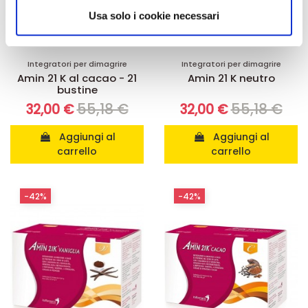
informazioni sul modo in cui utilizza il nostro sito con i
Usa solo i cookie necessari
nostri partner che si occupano di analisi dei dati web,
pubblicità e social media, i quali potrebbero combinarle
con altre informazioni che ha fornito loro o che hanno
Integratori per dimagrire
Integratori per dimagrire
Amin 21 K al cacao - 21
Amin 21 K neutro
raccolto dal suo utilizzo dei loro servizi.
bustine
55,18 €
55,18 €
32,00 €
32,00 €
Aggiungi al
Aggiungi al
carrello
carrello
-42%
-42%