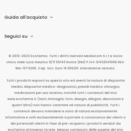
Guida all'acquisto
Seguici su
© 2013-2023 Ecofarma. Tutti i diritti riservati.
Mediacom S.r.l
a Socio
Unico
viale Luca Gaurico 9/11
00143
Roma
(RM)
P.IVA
12432541006
REA:
RM-1374205. Cap. Soc. Euro 10.000,00. Interamente versato.
Tutti i prodotti esposti su questo sito ed aventi la natura di dispositivi
medici, dispositivi medico-diagnostici, presidi medico chirurgici,
medicazioni per uso esterno, nonché tutti i contenuti del sito
www.ecofarma.it (testi, immagini, foto, disegni, allegati, descrizioni e
quant'altro) non hanno carattere né natura di pubblicità. Tutti i
contenuti devono intendersi e sono di natura esclusivamente
informativa e volti esclusivamente a portare a conoscenza dei clienti o
dei potenziali clienti in fase di pre-acquisto i prodotti venduti da
ecofarma attraverso la rete. Nessun contenuto delle pagine del sito