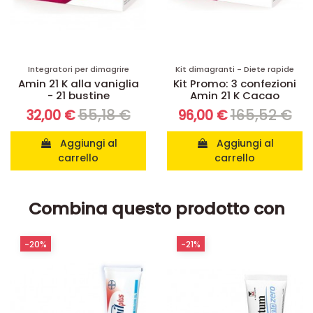
Integratori per dimagrire
Kit dimagranti - Diete rapide
Amin 21 K alla vaniglia
Kit Promo: 3 confezioni
- 21 bustine
Amin 21 K Cacao
55,18 €
165,52 €
32,00 €
96,00 €
Aggiungi al
Aggiungi al
carrello
carrello
Combina questo prodotto con
-20%
-21%