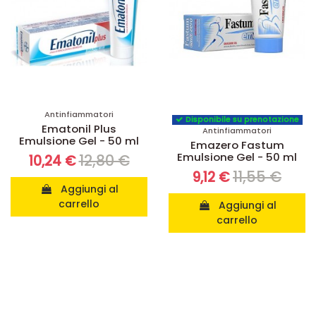
Antinfiammatori
Disponibile su prenotazione
Ematonil Plus
Antinfiammatori
Emulsione Gel - 50 ml
Emazero Fastum
Emulsione Gel - 50 ml
12,80 €
10,24 €
11,55 €
9,12 €
Aggiungi al
carrello
Aggiungi al
carrello