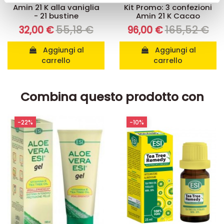
pubblicità e social media, i quali potrebbero combinarle
Amin 21 K alla vaniglia
Kit Promo: 3 confezioni
- 21 bustine
Amin 21 K Cacao
con altre informazioni che ha fornito loro o che hanno
55,18 €
165,52 €
32,00 €
96,00 €
raccolto dal suo utilizzo dei loro servizi.
Aggiungi al
Aggiungi al
carrello
carrello
Combina questo prodotto con
-22%
-10%