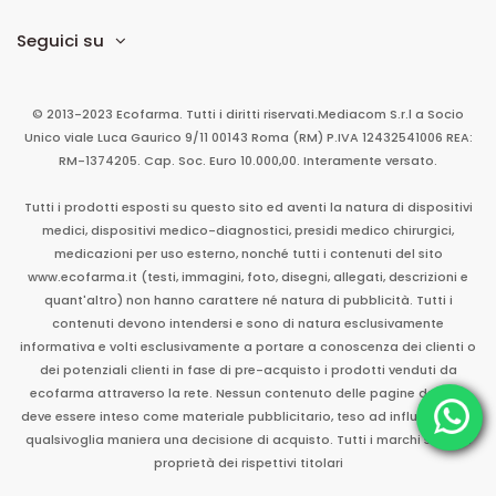
Seguici su
© 2013-2023 Ecofarma. Tutti i diritti riservati.
Mediacom S.r.l
a Socio
Unico
viale Luca Gaurico 9/11
00143
Roma
(RM)
P.IVA
12432541006
REA:
RM-1374205. Cap. Soc. Euro 10.000,00. Interamente versato.
Tutti i prodotti esposti su questo sito ed aventi la natura di dispositivi
medici, dispositivi medico-diagnostici, presidi medico chirurgici,
medicazioni per uso esterno, nonché tutti i contenuti del sito
www.ecofarma.it (testi, immagini, foto, disegni, allegati, descrizioni e
quant'altro) non hanno carattere né natura di pubblicità. Tutti i
contenuti devono intendersi e sono di natura esclusivamente
informativa e volti esclusivamente a portare a conoscenza dei clienti o
dei potenziali clienti in fase di pre-acquisto i prodotti venduti da
ecofarma attraverso la rete. Nessun contenuto delle pagine del sito
deve essere inteso come materiale pubblicitario, teso ad influenzare in
qualsivoglia maniera una decisione di acquisto. Tutti i marchi sono di
proprietà dei rispettivi titolari