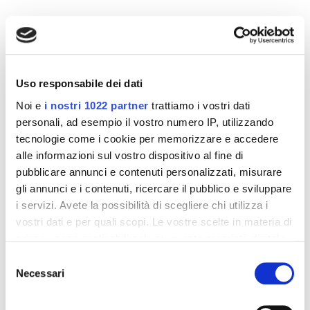
Altri prodotti che potrebbero
interessarti
Uso responsabile dei dati
Noi e
i nostri 1022 partner
trattiamo i vostri dati
-42%
-42%
personali, ad esempio il vostro numero IP, utilizzando
tecnologie come i cookie per memorizzare e accedere
alle informazioni sul vostro dispositivo al fine di
pubblicare annunci e contenuti personalizzati, misurare
gli annunci e i contenuti, ricercare il pubblico e sviluppare
i servizi. Avete la possibilità di scegliere chi utilizza i
vostri dati e per quali scopi. Le vostre scelte in materia di
privacy sono applicabili solo su questa proprietà digitale
in cui avete effettuato le vostre scelte. È possibile
Selezione
modificare o revocare il proprio consenso in qualsiasi
Necessari
del
momento dalla Dichiarazione sui cookie o facendo clic
consenso
Integratori per dimagrire
Integratori per dimagrire
sull'icona di attivazione della privacy.