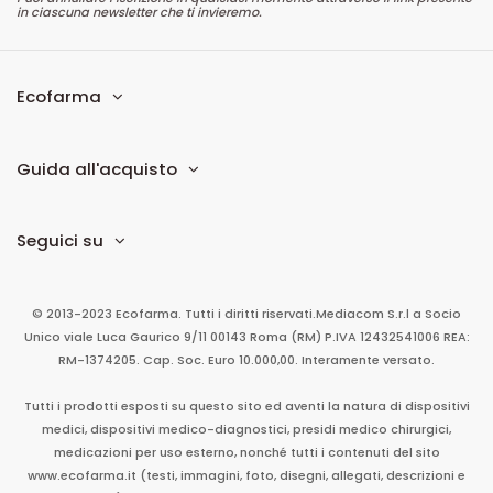
in ciascuna newsletter che ti invieremo.
Ecofarma
Guida all'acquisto
Seguici su
© 2013-2023 Ecofarma. Tutti i diritti riservati.
Mediacom S.r.l
a Socio
Unico
viale Luca Gaurico 9/11
00143
Roma
(RM)
P.IVA
12432541006
REA:
RM-1374205. Cap. Soc. Euro 10.000,00. Interamente versato.
Tutti i prodotti esposti su questo sito ed aventi la natura di dispositivi
medici, dispositivi medico-diagnostici, presidi medico chirurgici,
medicazioni per uso esterno, nonché tutti i contenuti del sito
www.ecofarma.it (testi, immagini, foto, disegni, allegati, descrizioni e