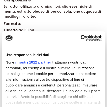
Composizione:
Estratto liofilizzato di arnica fiori; olio essenziale di
menta; estratto oleoso di iperico; soluzione acquosa di
mucillagini di altea.
Formato:
Tubetto da 50 ml
Dettagli del prodotto
Uso responsabile dei dati
Recensioni
Noi e
i nostri 1022 partner
trattiamo i vostri dati
personali, ad esempio il vostro numero IP, utilizzando
tecnologie come i cookie per memorizzare e accedere
alle informazioni sul vostro dispositivo al fine di
pubblicare annunci e contenuti personalizzati, misurare
Altri prodotti che potrebbero
gli annunci e i contenuti, ricercare il pubblico e sviluppare
interessarti
i servizi. Avete la possibilità di scegliere chi utilizza i
vostri dati e per quali scopi. Le vostre scelte in materia di