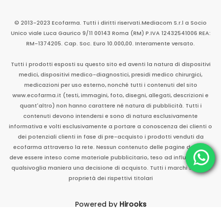
© 2013-2023 Ecofarma. Tutti i diritti riservati.
Mediacom S.r.l
a Socio
Unico
viale Luca Gaurico 9/11
00143
Roma
(RM)
P.IVA
12432541006
REA:
RM-1374205. Cap. Soc. Euro 10.000,00. Interamente versato.
Tutti i prodotti esposti su questo sito ed aventi la natura di dispositivi
medici, dispositivi medico-diagnostici, presidi medico chirurgici,
medicazioni per uso esterno, nonché tutti i contenuti del sito
www.ecofarma.it (testi, immagini, foto, disegni, allegati, descrizioni e
quant'altro) non hanno carattere né natura di pubblicità. Tutti i
contenuti devono intendersi e sono di natura esclusivamente
informativa e volti esclusivamente a portare a conoscenza dei clienti o
dei potenziali clienti in fase di pre-acquisto i prodotti venduti da
ecofarma attraverso la rete. Nessun contenuto delle pagine del sito
deve essere inteso come materiale pubblicitario, teso ad influenzare in
qualsivoglia maniera una decisione di acquisto. Tutti i marchi sono di
proprietà dei rispettivi titolari
Powered by
Hirooks