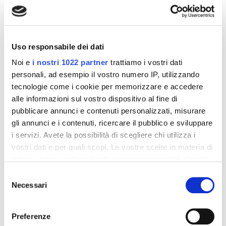
Altri prodotti che potrebbero
interessarti
Uso responsabile dei dati
-42%
-42%
Noi e
i nostri 1022 partner
trattiamo i vostri dati
personali, ad esempio il vostro numero IP, utilizzando
tecnologie come i cookie per memorizzare e accedere
alle informazioni sul vostro dispositivo al fine di
pubblicare annunci e contenuti personalizzati, misurare
gli annunci e i contenuti, ricercare il pubblico e sviluppare
i servizi. Avete la possibilità di scegliere chi utilizza i
vostri dati e per quali scopi. Le vostre scelte in materia di
privacy sono applicabili solo su questa proprietà digitale
in cui avete effettuato le vostre scelte. È possibile
Selezione
modificare o revocare il proprio consenso in qualsiasi
Necessari
del
Integratori per dimagrire
Integratori per dimagrire
momento dalla Dichiarazione sui cookie o facendo clic
consenso
Amin 21 K al cacao - 21
Amin 21 K neutro
sull'icona di attivazione della privacy.
bustine
Preferenze
55,18 €
55,18 €
32,00 €
32,00 €