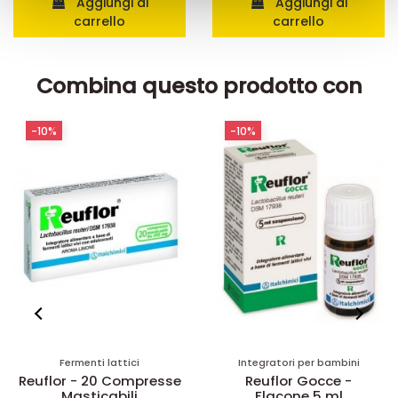
Aggiungi al
Aggiungi al
carrello
carrello
raccolto dal suo utilizzo dei loro servizi.
Combina questo prodotto con
-10%
-10%
Fermenti lattici
Integratori per bambini
Reuflor - 20 Compresse
Reuflor Gocce -
Masticabili
Flacone 5 ml