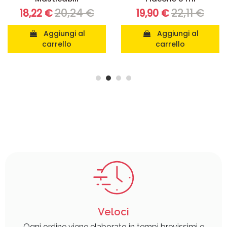
20,24 €
22,11 €
18,22 €
19,90 €
Aggiungi al
Aggiungi al
carrello
carrello
Veloci
Ogni ordine viene elaborato in tempi brevissimi e