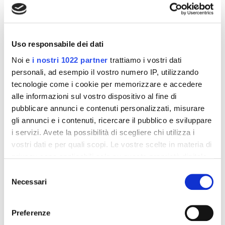
interessarti
-42%
-42%
Uso responsabile dei dati
Noi e
i nostri 1022 partner
trattiamo i vostri dati
personali, ad esempio il vostro numero IP, utilizzando
tecnologie come i cookie per memorizzare e accedere
alle informazioni sul vostro dispositivo al fine di
pubblicare annunci e contenuti personalizzati, misurare
gli annunci e i contenuti, ricercare il pubblico e sviluppare
i servizi. Avete la possibilità di scegliere chi utilizza i
vostri dati e per quali scopi. Le vostre scelte in materia di
privacy sono applicabili solo su questa proprietà digitale
in cui avete effettuato le vostre scelte. È possibile
Integratori per dimagrire
Integratori per dimagrire
Selezione
Amin 21 K al cacao - 21
Amin 21 K neutro
modificare o revocare il proprio consenso in qualsiasi
Necessari
del
bustine
momento dalla Dichiarazione sui cookie o facendo clic
consenso
55,18 €
55,18 €
32,00 €
32,00 €
sull'icona di attivazione della privacy.
Preferenze
Aggiungi al
Aggiungi al