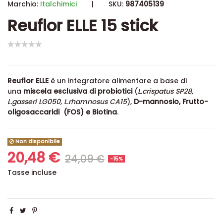
Marchio:
Italchimici
|
SKU:
987405139
Reuflor ELLE 15 stick
Reuflor ELLE
è un integratore alimentare a base di
una
miscela esclusiva di probiotici
(
L.crispatus SP28,
L.gasseri LG050, L.rhamnosus CA15
),
D-mannosio, Frutto-
oligosaccaridi (FOS) e Biotina
.
Non disponibile
20,48 €
24,09 €
-15%
Tasse incluse