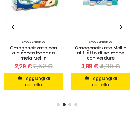
Svezzamento
Svezzamento
Omogeneizzato con
Omogeneizzato Mellin
albicocca banana
al filetto di salmone
mela Mellin
con verdure
2,52 €
4,39 €
2,29 €
3,99 €
Aggiungi al
Aggiungi al
carrello
carrello