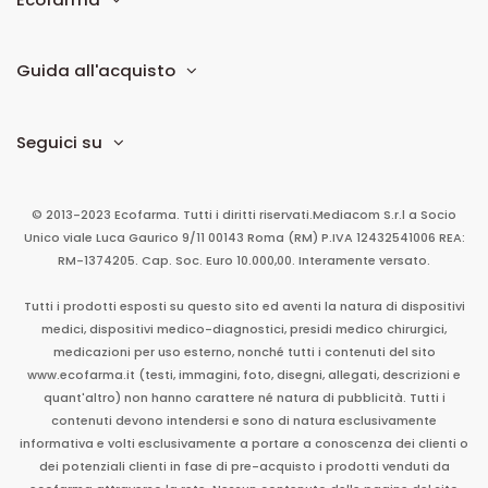
Guida all'acquisto
Seguici su
© 2013-2023 Ecofarma. Tutti i diritti riservati.
Mediacom S.r.l
a Socio
Unico
viale Luca Gaurico 9/11
00143
Roma
(RM)
P.IVA
12432541006
REA:
RM-1374205. Cap. Soc. Euro 10.000,00. Interamente versato.
Tutti i prodotti esposti su questo sito ed aventi la natura di dispositivi
medici, dispositivi medico-diagnostici, presidi medico chirurgici,
medicazioni per uso esterno, nonché tutti i contenuti del sito
www.ecofarma.it (testi, immagini, foto, disegni, allegati, descrizioni e
quant'altro) non hanno carattere né natura di pubblicità. Tutti i
contenuti devono intendersi e sono di natura esclusivamente
informativa e volti esclusivamente a portare a conoscenza dei clienti o
dei potenziali clienti in fase di pre-acquisto i prodotti venduti da