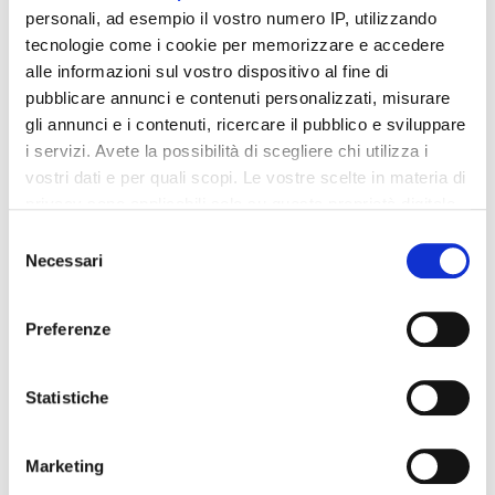
personali, ad esempio il vostro numero IP, utilizzando
tecnologie come i cookie per memorizzare e accedere
alle informazioni sul vostro dispositivo al fine di
Integratori per dimagrire
Integratori per dimagrire
Amin 21 K al cacao - 21
Amin 21 K neutro
pubblicare annunci e contenuti personalizzati, misurare
bustine
gli annunci e i contenuti, ricercare il pubblico e sviluppare
55,18 €
55,18 €
32,00 €
32,00 €
i servizi. Avete la possibilità di scegliere chi utilizza i
vostri dati e per quali scopi. Le vostre scelte in materia di
Aggiungi al
Aggiungi al
privacy sono applicabili solo su questa proprietà digitale
carrello
carrello
in cui avete effettuato le vostre scelte. È possibile
Selezione
modificare o revocare il proprio consenso in qualsiasi
Necessari
del
momento dalla Dichiarazione sui cookie o facendo clic
-42%
-42%
consenso
sull'icona di attivazione della privacy.
Preferenze
Con il tuo consenso, vorremmo anche:
raccogliere informazioni sulla tua posizione
Statistiche
geografica, con un'approssimazione di qualche
metro,
Marketing
Identificare il tuo dispositivo, scansionandolo