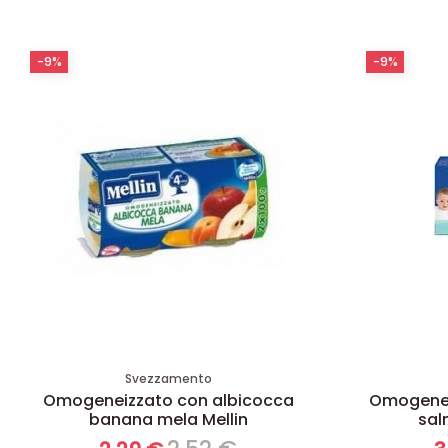
-9%
-9%
Svezzamento
Omogeneizzato con albicocca
Omogeneiz
banana mela Mellin
sal