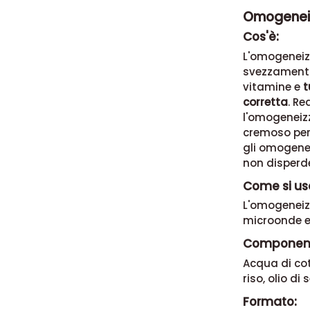
Omogeneiz
Cos'è:
L'omogeneizz
svezzamento
vitamine e
t
corretta
. Re
l'omogeneizz
cremoso per
gli omogene
non disperde
Come si us
L'omogeneizz
microonde e
Component
Acqua di cot
riso, olio di 
Formato: