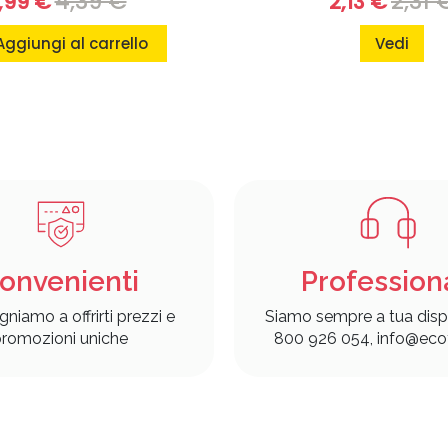
4,39 €
2,31 
,99 €
2,13 €
Aggiungi al carrello
Vedi
onvenienti
Profession
gniamo a offrirti prezzi e
Siamo sempre a tua disp
romozioni uniche
800 926 054, info@ecof