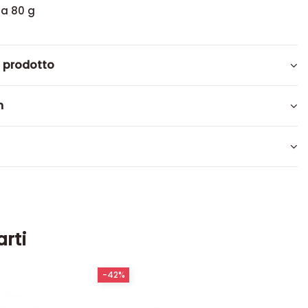
da 80 g
l prodotto
n
arti
-42%