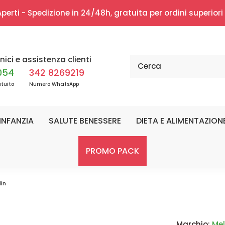
erti - Spedizione in 24/48h, gratuita per ordini superior
nici e assistenza clienti
054
342 8269219
tuito
Numero WhatsApp
INFANZIA
SALUTE BENESSERE
DIETA E ALIMENTAZION
PROMO PACK
in
Marchio:
Mel