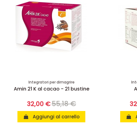
Integratori per dimagrire
Int
Amin 21 K al cacao - 21 bustine
A
55,18 €
32,00 €
32
Aggiungi al carrello