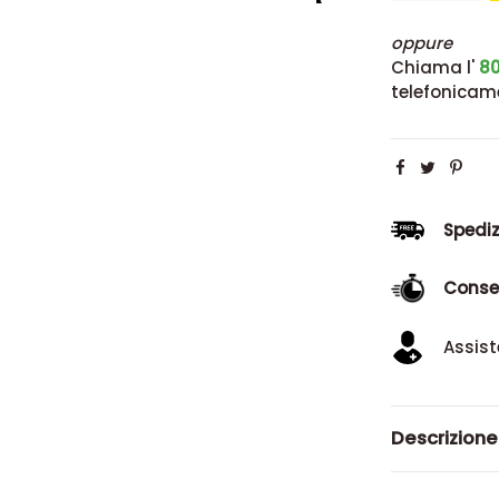
oppure
Chiama l'
80
telefonicam
Spediz
Conse
Assist
Descrizione