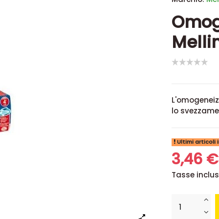
Omoge
Melli
L'omogeneizz
lo svezzame
Ultimi articoli
3,46 
Tasse inclu