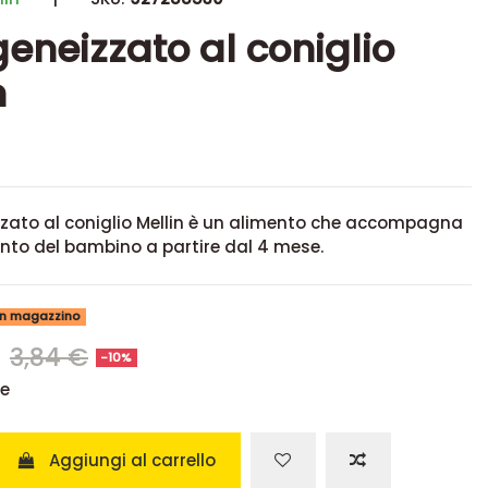
neizzato al coniglio
n
ato al coniglio Mellin
è un alimento che accompagna
nto del bambino a partire dal 4 mese.
 in magazzino
€
3,84 €
-10%
se
Aggiungi al carrello