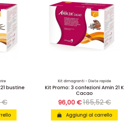
rire
Kit dimagranti - Diete rapide
 21 bustine
Kit Promo: 3 confezioni Amin 21 K
Cacao
8 €
165,52 €
96,00 €
rello
Aggiungi al carrello