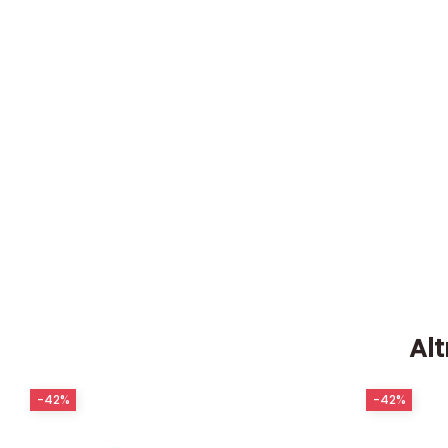
Alt
-42%
-42%