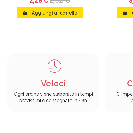
2,52 €
2,29 €
3
Aggiungi al carrello
Veloci
C
Ogni ordine viene elaborato in tempi
Ci impe
brevissimi e consegnato in 48h
p