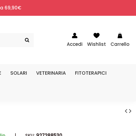
i a 69,90€
Accedi
Wishlist
Carrello
E
SOLARI
VETERINARIA
FITOTERAPICI
lin
|
SKU:
927288530