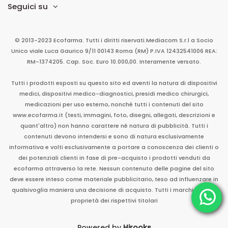
Seguici su
© 2013-2023 Ecofarma. Tutti i diritti riservati.
Mediacom S.r.l
a Socio
Unico
viale Luca Gaurico 9/11
00143
Roma
(RM)
P.IVA
12432541006
REA:
RM-1374205. Cap. Soc. Euro 10.000,00. Interamente versato.
Tutti i prodotti esposti su questo sito ed aventi la natura di dispositivi
medici, dispositivi medico-diagnostici, presidi medico chirurgici,
medicazioni per uso esterno, nonché tutti i contenuti del sito
www.ecofarma.it (testi, immagini, foto, disegni, allegati, descrizioni e
quant'altro) non hanno carattere né natura di pubblicità. Tutti i
contenuti devono intendersi e sono di natura esclusivamente
informativa e volti esclusivamente a portare a conoscenza dei clienti o
dei potenziali clienti in fase di pre-acquisto i prodotti venduti da
ecofarma attraverso la rete. Nessun contenuto delle pagine del sito
deve essere inteso come materiale pubblicitario, teso ad influenzare in
qualsivoglia maniera una decisione di acquisto. Tutti i marchi sono di
proprietà dei rispettivi titolari
Powered by
Hirooks