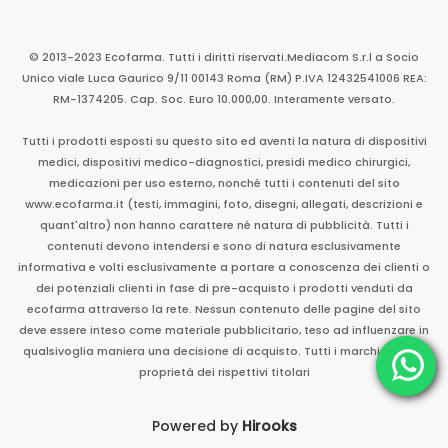
© 2013-2023 Ecofarma. Tutti i diritti riservati.
Mediacom S.r.l
a Socio
Unico
viale Luca Gaurico 9/11
00143
Roma
(RM)
P.IVA
12432541006
REA:
RM-1374205. Cap. Soc. Euro 10.000,00. Interamente versato.
Tutti i prodotti esposti su questo sito ed aventi la natura di dispositivi
medici, dispositivi medico-diagnostici, presidi medico chirurgici,
medicazioni per uso esterno, nonché tutti i contenuti del sito
www.ecofarma.it (testi, immagini, foto, disegni, allegati, descrizioni e
quant'altro) non hanno carattere né natura di pubblicità. Tutti i
contenuti devono intendersi e sono di natura esclusivamente
informativa e volti esclusivamente a portare a conoscenza dei clienti o
dei potenziali clienti in fase di pre-acquisto i prodotti venduti da
ecofarma attraverso la rete. Nessun contenuto delle pagine del sito
deve essere inteso come materiale pubblicitario, teso ad influenzare in
qualsivoglia maniera una decisione di acquisto. Tutti i marchi sono di
proprietà dei rispettivi titolari
Powered by
Hirooks