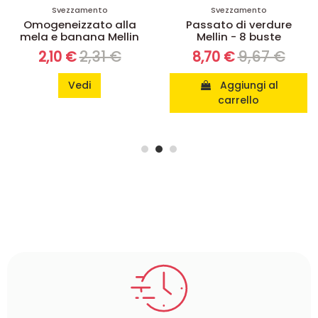
Svezzamento
Svezzamento
Di
mogeneizzato alla
Passato di verdure
la e banana Mellin
Mellin - 8 buste
Li
P
2,31 €
9,67 €
2,10 €
8,70 €
Vedi
Aggiungi al
carrello