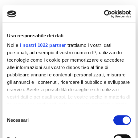
Altri prodotti che potrebbero
interessarti
Uso responsabile dei dati
-42%
-42%
Noi e
i nostri 1022 partner
trattiamo i vostri dati
personali, ad esempio il vostro numero IP, utilizzando
tecnologie come i cookie per memorizzare e accedere
alle informazioni sul vostro dispositivo al fine di
pubblicare annunci e contenuti personalizzati, misurare
gli annunci e i contenuti, ricercare il pubblico e sviluppare
i servizi. Avete la possibilità di scegliere chi utilizza i
vostri dati e per quali scopi. Le vostre scelte in materia di
privacy sono applicabili solo su questa proprietà digitale
in cui avete effettuato le vostre scelte. È possibile
Selezione
modificare o revocare il proprio consenso in qualsiasi
Necessari
Integratori per dimagrire
Integratori per dimagrire
del
momento dalla Dichiarazione sui cookie o facendo clic
Amin 21 K al cacao - 21
Amin 21 K neutro
consenso
bustine
sull'icona di attivazione della privacy.