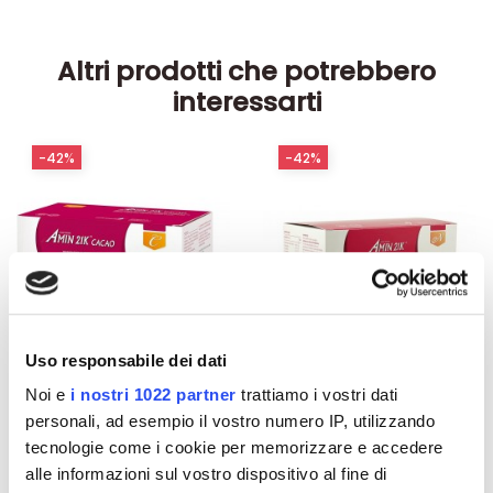
Altri prodotti che potrebbero
interessarti
-42%
-42%
Uso responsabile dei dati
Noi e
i nostri 1022 partner
trattiamo i vostri dati
personali, ad esempio il vostro numero IP, utilizzando
Integratori per dimagrire
Integratori per dimagrire
tecnologie come i cookie per memorizzare e accedere
Amin 21 K al cacao - 21
Amin 21 K neutro
alle informazioni sul vostro dispositivo al fine di
bustine