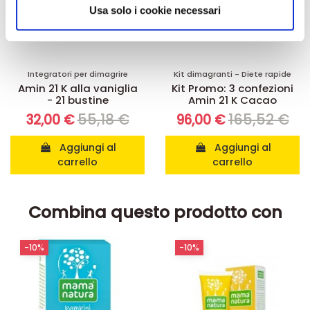
informazioni sul modo in cui utilizza il nostro sito con i
Usa solo i cookie necessari
nostri partner che si occupano di analisi dei dati web,
pubblicità e social media, i quali potrebbero combinarle
con altre informazioni che ha fornito loro o che hanno
Integratori per dimagrire
Kit dimagranti - Diete rapide
raccolto dal suo utilizzo dei loro servizi.
Amin 21 K alla vaniglia
Kit Promo: 3 confezioni
- 21 bustine
Amin 21 K Cacao
55,18 €
165,52 €
32,00 €
96,00 €
Aggiungi al
Aggiungi al
carrello
carrello
Combina questo prodotto con
-10%
-10%