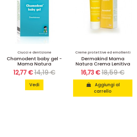
Ciucci e dentizione
Creme protettive ed emollienti
Chamodent baby gel -
Dermakind Mama
Mama Natura
Natura Crema Lenitiva
14,19 €
18,59 €
12,77 €
16,73 €
Vedi
Aggiungi al
carrello