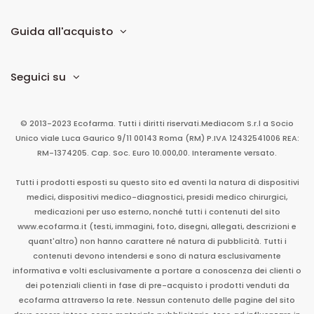
Guida all'acquisto
Seguici su
© 2013-2023 Ecofarma. Tutti i diritti riservati.
Mediacom S.r.l
a Socio
Unico
viale Luca Gaurico 9/11
00143
Roma
(RM)
P.IVA
12432541006
REA:
RM-1374205. Cap. Soc. Euro 10.000,00. Interamente versato.
Tutti i prodotti esposti su questo sito ed aventi la natura di dispositivi
medici, dispositivi medico-diagnostici, presidi medico chirurgici,
medicazioni per uso esterno, nonché tutti i contenuti del sito
www.ecofarma.it (testi, immagini, foto, disegni, allegati, descrizioni e
quant'altro) non hanno carattere né natura di pubblicità. Tutti i
contenuti devono intendersi e sono di natura esclusivamente
informativa e volti esclusivamente a portare a conoscenza dei clienti o
dei potenziali clienti in fase di pre-acquisto i prodotti venduti da
ecofarma attraverso la rete. Nessun contenuto delle pagine del sito