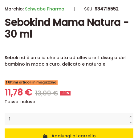
Marchio:
Schwabe Pharma
|
SKU:
934715552
Sebokind Mama Natura -
30 ml
Sebokind è un olio che aiuta ad alleviare il disagio del
bambino in modo sicuro, delicato e naturale
Ultimi articoli in magazzino
11,78 €
13,09 €
-10%
Tasse incluse
Aggiungi al carrello