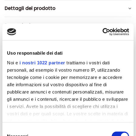
Dettagli del prodotto
Recensioni
Uso responsabile dei dati
Altri prodotti che potrebbero
Noi e
i nostri 1022 partner
trattiamo i vostri dati
interessarti
personali, ad esempio il vostro numero IP, utilizzando
tecnologie come i cookie per memorizzare e accedere
alle informazioni sul vostro dispositivo al fine di
-42%
-42%
pubblicare annunci e contenuti personalizzati, misurare
gli annunci e i contenuti, ricercare il pubblico e sviluppare
i servizi. Avete la possibilità di scegliere chi utilizza i
vostri dati e per quali scopi. Le vostre scelte in materia di
privacy sono applicabili solo su questa proprietà digitale
in cui avete effettuato le vostre scelte. È possibile
Selezione
modificare o revocare il proprio consenso in qualsiasi