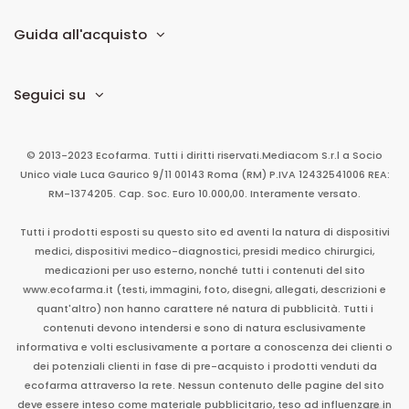
Guida all'acquisto
Seguici su
© 2013-2023 Ecofarma. Tutti i diritti riservati.
Mediacom S.r.l
a Socio
Unico
viale Luca Gaurico 9/11
00143
Roma
(RM)
P.IVA
12432541006
REA:
RM-1374205. Cap. Soc. Euro 10.000,00. Interamente versato.
Tutti i prodotti esposti su questo sito ed aventi la natura di dispositivi
medici, dispositivi medico-diagnostici, presidi medico chirurgici,
medicazioni per uso esterno, nonché tutti i contenuti del sito
www.ecofarma.it (testi, immagini, foto, disegni, allegati, descrizioni e
quant'altro) non hanno carattere né natura di pubblicità. Tutti i
contenuti devono intendersi e sono di natura esclusivamente
informativa e volti esclusivamente a portare a conoscenza dei clienti o
dei potenziali clienti in fase di pre-acquisto i prodotti venduti da
ecofarma attraverso la rete. Nessun contenuto delle pagine del sito
deve essere inteso come materiale pubblicitario, teso ad influenzare in