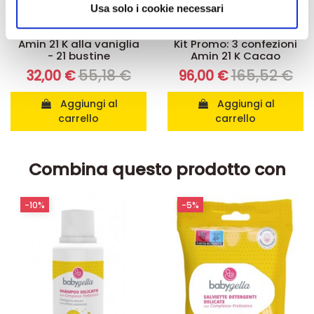
informazioni sul modo in cui utilizza il nostro sito con i
Usa solo i cookie necessari
nostri partner che si occupano di analisi dei dati web,
Integratori per dimagrire
Kit dimagranti - Diete rapide
pubblicità e social media, i quali potrebbero combinarle
Amin 21 K alla vaniglia
Kit Promo: 3 confezioni
- 21 bustine
Amin 21 K Cacao
con altre informazioni che ha fornito loro o che hanno
55,18 €
165,52 €
32,00 €
96,00 €
raccolto dal suo utilizzo dei loro servizi.
Aggiungi al
Aggiungi al
carrello
carrello
Combina questo prodotto con
-10%
-5%