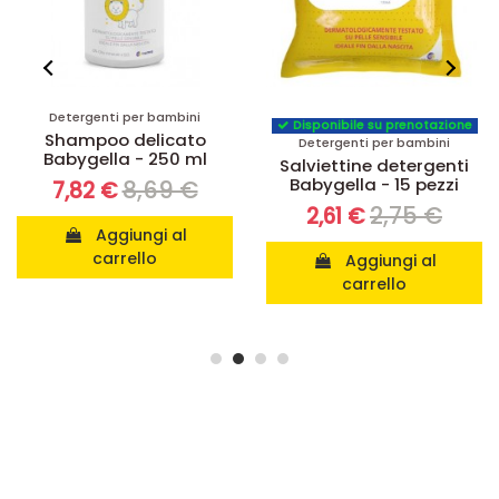
Detergenti per bambini
Disponibile su prenotazione
Shampoo delicato
Detergenti per bambini
Babygella - 250 ml
Salviettine detergenti
Babygella - 15 pezzi
8,69 €
7,82 €
2,75 €
2,61 €
Aggiungi al
carrello
Aggiungi al
carrello