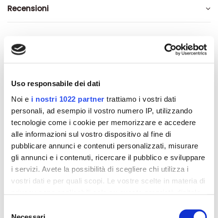
Recensioni
Altri prodotti che potrebbero
interessarti
Uso responsabile dei dati
Noi e
i nostri 1022 partner
trattiamo i vostri dati
-42%
-42%
personali, ad esempio il vostro numero IP, utilizzando
tecnologie come i cookie per memorizzare e accedere
alle informazioni sul vostro dispositivo al fine di
pubblicare annunci e contenuti personalizzati, misurare
gli annunci e i contenuti, ricercare il pubblico e sviluppare
i servizi. Avete la possibilità di scegliere chi utilizza i
vostri dati e per quali scopi. Le vostre scelte in materia di
privacy sono applicabili solo su questa proprietà digitale
in cui avete effettuato le vostre scelte. È possibile
Selezione
modificare o revocare il proprio consenso in qualsiasi
Necessari