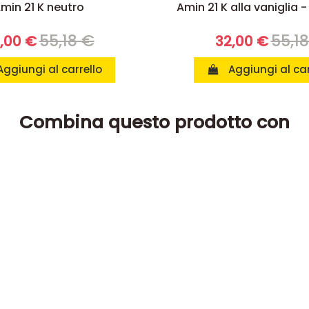
min 21 K neutro
Amin 21 K alla vaniglia -
55,18 €
55,1
,00 €
32,00 €
Aggiungi al carrello
Aggiungi al car
Combina questo prodotto con