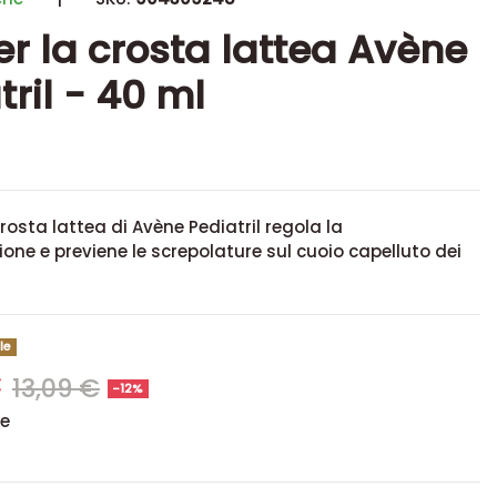
er la crosta lattea Avène
tril - 40 ml
 crosta lattea di Avène Pediatril regola la
e e previene le screpolature sul cuoio capelluto dei
le
€
13,09 €
-12%
se