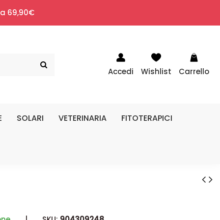
i a 69,90€
Accedi
Wishlist
Carrello
E
SOLARI
VETERINARIA
FITOTERAPICI
ène
|
SKU:
904309248