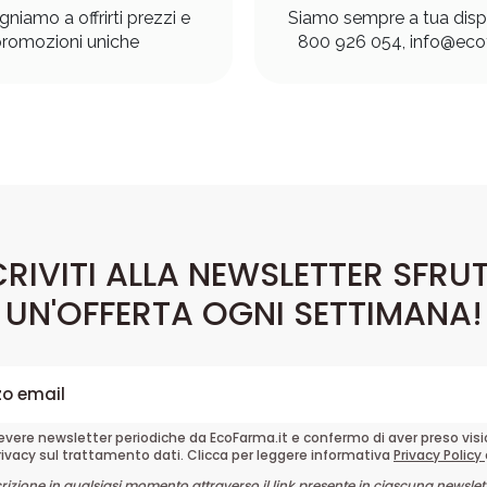
gniamo a offrirti prezzi e
Siamo sempre a tua disp
romozioni uniche
800 926 054, info@ecof
CRIVITI ALLA NEWSLETTER SFRU
UN'OFFERTA OGNI SETTIMANA!
cevere newsletter periodiche da EcoFarma.it e confermo di aver preso vis
rivacy sul trattamento dati. Clicca per leggere informativa
Privacy Policy
crizione in qualsiasi momento attraverso il link presente in ciascuna newslett