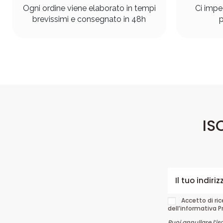
Ogni ordine viene elaborato in tempi
Ci impe
brevissimi e consegnato in 48h
p
IS
Accetto di ri
dell’informativa P
Puoi annullare l’is