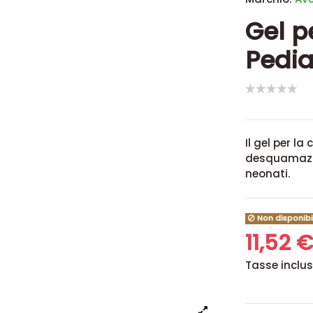
Gel p
Pedia
Il gel per la
desquamazion
neonati.
Non disponibi
11,52 
Tasse inclu