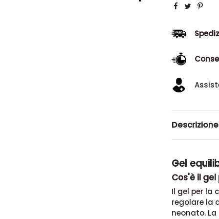
Spediz
Conse
Assist
Descrizione
Gel equili
Cos'è il gel
Il gel per la
regolare la 
neonato. La