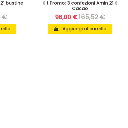
 21 bustine
Kit Promo: 3 confezioni Amin 21 K
Cacao
8 €
165,52 €
96,00 €
rello
Aggiungi al carrello