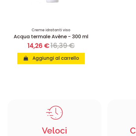
Creme idratanti viso
Acqua termale Avène - 300 ml
16,39 €
14,26 €
Aggiungi al carrello
Veloci
C