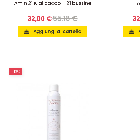
Amin 21 K al cacao - 21 bustine
A
55,18 €
32,00 €
32
Aggiungi al carrello
-13%