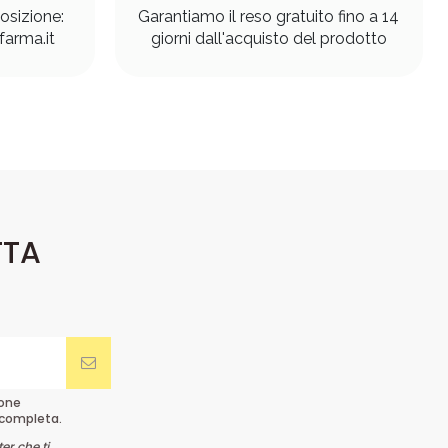
osizione:
Garantiamo il reso gratuito fino a 14
arma.it
giorni dall'acquisto del prodotto
TTA
ione
completa.
er che ti