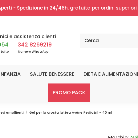
erti - Spedizione in 24/48h, gratuita per ordini superior
nici e assistenza clienti
054
342 8269219
tuito
Numero WhatsApp
INFANZIA
SALUTE BENESSERE
DIETA E ALIMENTAZION
PROMO PACK
 ed emollienti
Gel per la crosta lattea Avène Pediatril - 40 ml
Marchio:
Av