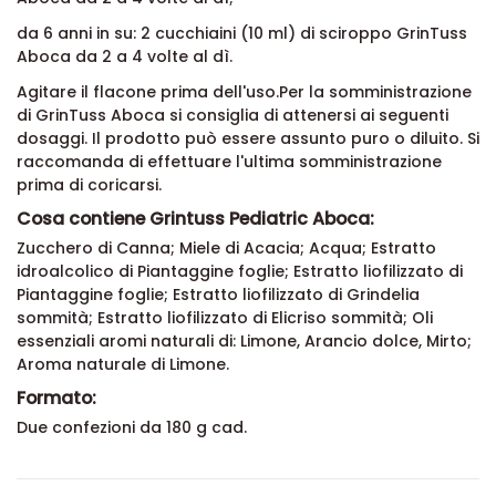
Da 1 a 6 anni: 1 cucchiaino (5 ml) di sciroppo GrinTuss
Aboca da 2 a 4 volte al dì;
da 6 anni in su: 2 cucchiaini (10 ml) di sciroppo GrinTuss
Aboca da 2 a 4 volte al dì.
Agitare il flacone prima dell'uso.Per la somministrazione
di GrinTuss Aboca si consiglia di attenersi ai seguenti
dosaggi. Il prodotto può essere assunto puro o diluito. Si
raccomanda di effettuare l'ultima somministrazione
prima di coricarsi.
Cosa contiene Grintuss Pediatric Aboca:
Zucchero di Canna; Miele di Acacia; Acqua; Estratto
idroalcolico di Piantaggine foglie; Estratto liofilizzato di
Piantaggine foglie; Estratto liofilizzato di Grindelia
sommità; Estratto liofilizzato di Elicriso sommità; Oli
essenziali aromi naturali di: Limone, Arancio dolce, Mirto;
Aroma naturale di Limone.
Formato:
Due confezioni da 180 g cad.