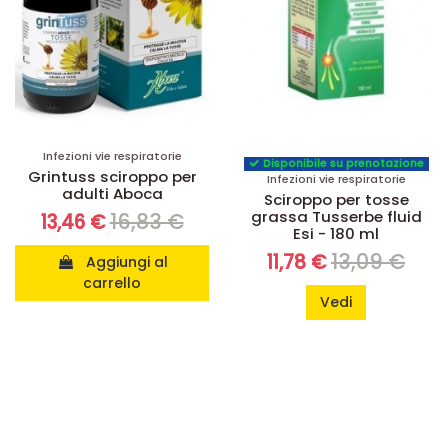
Infezioni vie respiratorie
Disponibile su prenotazione
Grintuss sciroppo per
Infezioni vie respiratorie
adulti Aboca
Sciroppo per tosse
grassa Tusserbe fluid
16,83 €
13,46 €
Esi - 180 ml
13,09 €
11,78 €
Aggiungi al
carrello
Vedi