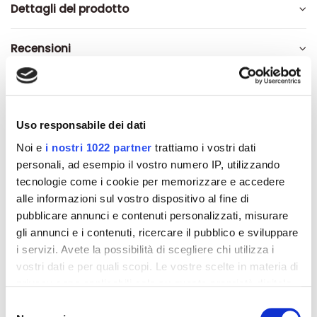
Dettagli del prodotto
Recensioni
Uso responsabile dei dati
Noi e
i nostri 1022 partner
trattiamo i vostri dati
Altri prodotti che potrebbero
personali, ad esempio il vostro numero IP, utilizzando
interessarti
tecnologie come i cookie per memorizzare e accedere
alle informazioni sul vostro dispositivo al fine di
pubblicare annunci e contenuti personalizzati, misurare
-42%
-42%
gli annunci e i contenuti, ricercare il pubblico e sviluppare
i servizi. Avete la possibilità di scegliere chi utilizza i
vostri dati e per quali scopi. Le vostre scelte in materia di
privacy sono applicabili solo su questa proprietà digitale
in cui avete effettuato le vostre scelte. È possibile
Selezione