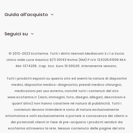
Ecofarma
Guida all'acquisto
Seguici su
© 2013-2023 Ecofarma. Tutti i diritti riservati.
Mediacom S.r.l
a Socio
Unico
viale Luca Gaurico 9/11
00143
Roma
(RM)
P.IVA
12432541006
REA:
RM-1374205. Cap. Soc. Euro 10.000,00. Interamente versato.
Tutti i prodotti esposti su questo sito ed aventi la natura di dispositivi
medici, dispositivi medico-diagnostici, presidi medico chirurgici,
medicazioni per uso esterno, nonché tutti i contenuti del sito
www.ecofarma.it (testi, immagini, foto, disegni, allegati, descrizioni e
quant'altro) non hanno carattere né natura di pubblicità. Tutti i
contenuti devono intendersi e sono di natura esclusivamente
informativa e volti esclusivamente a portare a conoscenza dei clienti o
dei potenziali clienti in fase di pre-acquisto i prodotti venduti da