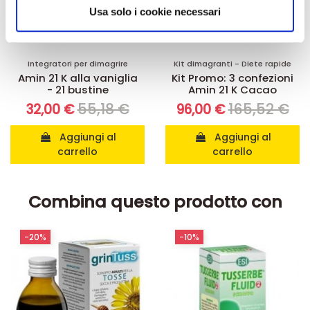
informazioni sul modo in cui utilizza il nostro sito con i
Usa solo i cookie necessari
nostri partner che si occupano di analisi dei dati web,
pubblicità e social media, i quali potrebbero combinarle
con altre informazioni che ha fornito loro o che hanno
raccolto dal suo utilizzo dei loro servizi.
Integratori per dimagrire
Kit dimagranti - Diete rapide
Amin 21 K alla vaniglia
Kit Promo: 3 confezioni
- 21 bustine
Amin 21 K Cacao
55,18 €
165,52 €
32,00 €
96,00 €
Aggiungi al
Aggiungi al
carrello
carrello
Combina questo prodotto con
-20%
-10%