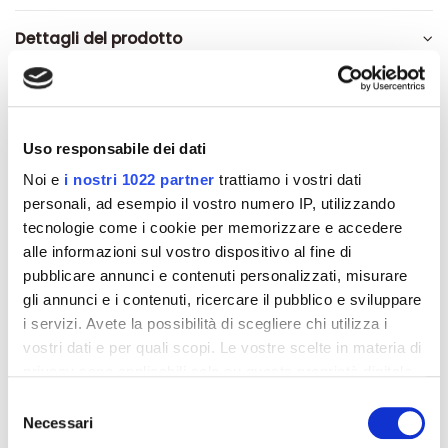
Dettagli del prodotto
Recensioni
Uso responsabile dei dati
Noi e
i nostri 1022 partner
trattiamo i vostri dati
personali, ad esempio il vostro numero IP, utilizzando
Altri prodotti che potrebbero
tecnologie come i cookie per memorizzare e accedere
interessarti
alle informazioni sul vostro dispositivo al fine di
pubblicare annunci e contenuti personalizzati, misurare
-42%
-42%
gli annunci e i contenuti, ricercare il pubblico e sviluppare
i servizi. Avete la possibilità di scegliere chi utilizza i
vostri dati e per quali scopi. Le vostre scelte in materia di
privacy sono applicabili solo su questa proprietà digitale
in cui avete effettuato le vostre scelte. È possibile
Selezione
modificare o revocare il proprio consenso in qualsiasi
Necessari
del
momento dalla Dichiarazione sui cookie o facendo clic