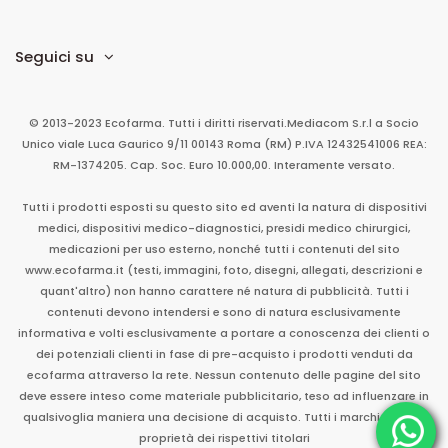
Seguici su
© 2013-2023 Ecofarma. Tutti i diritti riservati.
Mediacom S.r.l
a Socio
Unico
viale Luca Gaurico 9/11
00143
Roma
(RM)
P.IVA
12432541006
REA:
RM-1374205. Cap. Soc. Euro 10.000,00. Interamente versato.
Tutti i prodotti esposti su questo sito ed aventi la natura di dispositivi
medici, dispositivi medico-diagnostici, presidi medico chirurgici,
medicazioni per uso esterno, nonché tutti i contenuti del sito
www.ecofarma.it (testi, immagini, foto, disegni, allegati, descrizioni e
quant'altro) non hanno carattere né natura di pubblicità. Tutti i
contenuti devono intendersi e sono di natura esclusivamente
informativa e volti esclusivamente a portare a conoscenza dei clienti o
dei potenziali clienti in fase di pre-acquisto i prodotti venduti da
ecofarma attraverso la rete. Nessun contenuto delle pagine del sito
deve essere inteso come materiale pubblicitario, teso ad influenzare in
qualsivoglia maniera una decisione di acquisto. Tutti i marchi sono di
proprietà dei rispettivi titolari