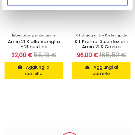
nostri partner che si occupano di analisi dei dati web,
pubblicità e social media, i quali potrebbero combinarle
con altre informazioni che ha fornito loro o che hanno
raccolto dal suo utilizzo dei loro servizi.
Integratori per dimagrire
Kit dimagranti - Diete rapide
Amin 21 K alla vaniglia
Kit Promo: 3 confezioni
- 21 bustine
Amin 21 K Cacao
55,18 €
165,52 €
32,00 €
96,00 €
Aggiungi al
Aggiungi al
carrello
carrello