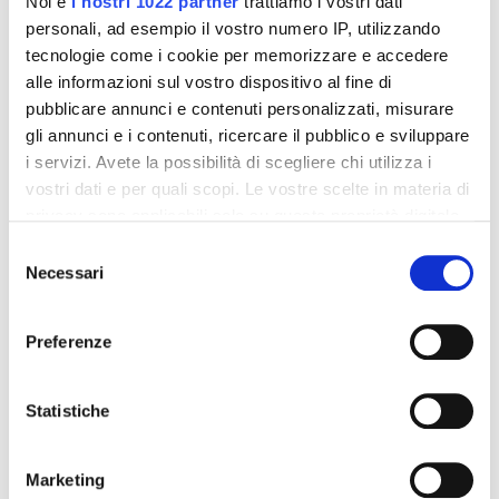
Noi e
i nostri 1022 partner
trattiamo i vostri dati
personali, ad esempio il vostro numero IP, utilizzando
Formato:
tecnologie come i cookie per memorizzare e accedere
Flaconcino gocce da 15 ml
alle informazioni sul vostro dispositivo al fine di
pubblicare annunci e contenuti personalizzati, misurare
gli annunci e i contenuti, ricercare il pubblico e sviluppare
Dettagli del prodotto
i servizi. Avete la possibilità di scegliere chi utilizza i
vostri dati e per quali scopi. Le vostre scelte in materia di
Recensioni
privacy sono applicabili solo su questa proprietà digitale
in cui avete effettuato le vostre scelte. È possibile
Selezione
modificare o revocare il proprio consenso in qualsiasi
Necessari
del
momento dalla Dichiarazione sui cookie o facendo clic
consenso
sull'icona di attivazione della privacy.
Altri prodotti che potrebbero
Preferenze
interessarti
Con il tuo consenso, vorremmo anche:
raccogliere informazioni sulla tua posizione
Statistiche
geografica, con un'approssimazione di qualche
-42%
-42%
metro,
Marketing
Identificare il tuo dispositivo, scansionandolo