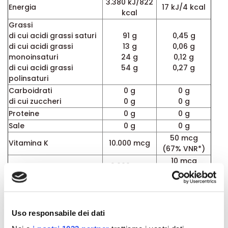
3.380 kJ/822
Energia
17 kJ/4 kcal
kcal
Grassi
di cui acidi grassi saturi
91 g
0,45 g
di cui acidi grassi
13 g
0,06 g
monoinsaturi
24 g
0,12 g
di cui acidi grassi
54 g
0,27 g
polinsaturi
Carboidrati
0 g
0 g
di cui zuccheri
0 g
0 g
Proteine
0 g
0 g
Sale
0 g
0 g
50 mcg
Vitamina K
10.000 mcg
(67% VNR*)
10 mcg
2.000 mcg
Vitamina D
(200% VNR*)
80.000 UI
400 UI
DHA
4.000 mg
20 mg
Uso responsabile dei dati
*Valori Nutritivi di Riferimento ai sensi del Reg. UE
1169/2011