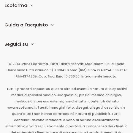
Ecofarma
Guida all'acquisto
Seguici su
© 2013-2023 Ecofarma. Tutti i diritti riservati.
Mediacom S.r.l
a Socio
Unico
viale Luca Gaurico 9/11
00143
Roma
(RM)
P.IVA
12432541006
REA:
RM-1374205. Cap. Soc. Euro 10.000,00. Interamente versato.
Tutti i prodotti esposti su questo sito ed aventi la natura di dispositivi
medici, dispositivi medico-diagnostici, presidi medico chirurgici,
medicazioni per uso esterno, nonché tutti i contenuti del sito
www.ecofarma.it (testi, immagini, foto, disegni, allegati, descrizioni e
quant'altro) non hanno carattere né natura di pubblicità. Tutti i
contenuti devono intendersi e sono di natura esclusivamente
informativa e volti esclusivamente a portare a conoscenza dei clienti o
dei potenziali clienti in fase di pre-acquisto i prodotti venduti da