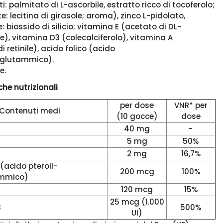
i: palmitato di L-ascorbile, estratto ricco di tocoferolo;
: lecitina di girasole; aroma), zinco L-pidolato,
: biossido di silicio; vitamina E (acetato di DL-
le), vitamina D3 (colecalciferolo), vitamina A
 retinile), acido folico (acido
oglutammico).
e.
che nutrizionali
per dose
VNR* per
Contenuti medi
(10 gocce)
dose
40 mg
-
5 mg
50%
2 mg
16,7%
 (acido pteroil-
200 mcg
100%
mmico)
120 mcg
15%
25 mcg (1.000
3
500%
UI)