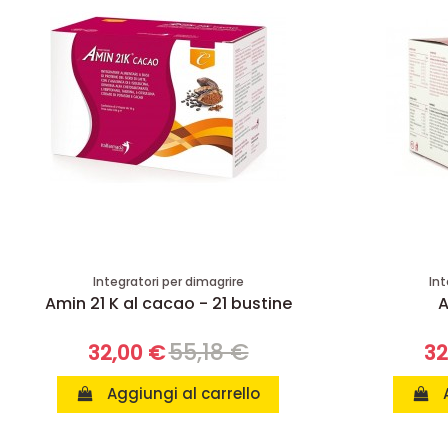
Integratori per dimagrire
Int
Amin 21 K al cacao - 21 bustine
A
55,18 €
32,00 €
32
Aggiungi al carrello