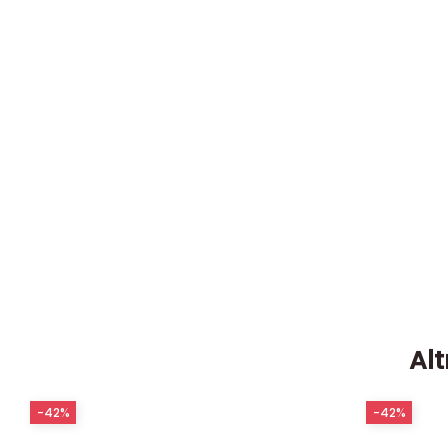
Alt
-42%
-42%