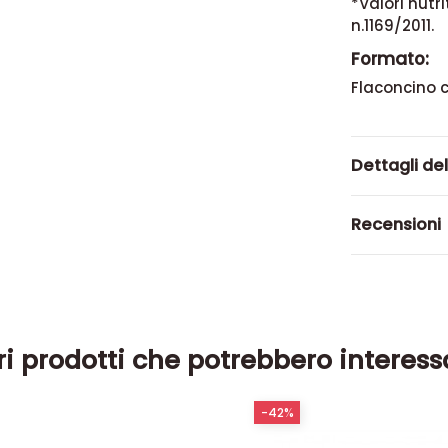
*Valori nutri
n.1169/2011.
Formato:
Flaconcino 
Dettagli de
Recensioni
ri prodotti che potrebbero interess
-42%