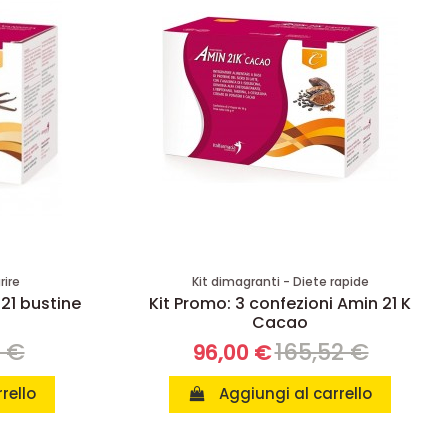
rire
Kit dimagranti - Diete rapide
 21 bustine
Kit Promo: 3 confezioni Amin 21 K
Cacao
8 €
165,52 €
96,00 €
rello
Aggiungi al carrello