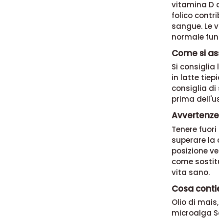
vitamina D 
folico contr
sangue. Le vi
normale fun
Come si as
Si consiglia
in latte tiep
consiglia di 
prima dell'u
Avvertenze
Tenere fuori
superare la 
posizione ve
come sostitu
vita sano.
Cosa contie
Olio di mais,
microalga Sc