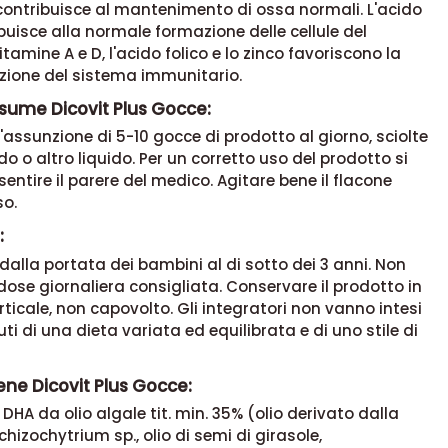
contribuisce al mantenimento di ossa normali. L'acido
ibuisce alla normale formazione delle cellule del
tamine A e D, l'acido folico e lo zinco favoriscono la
zione del sistema immunitario.
sume Dicovit Plus Gocce:
 l'assunzione di 5-10 gocce di prodotto al giorno, sciolte
ido o altro liquido. Per un corretto uso del prodotto si
sentire il parere del medico. Agitare bene il flacone
so.
:
 dalla portata dei bambini al di sotto dei 3 anni. Non
dose giornaliera consigliata. Conservare il prodotto in
rticale, non capovolto. Gli integratori non vanno intesi
ti di una dieta variata ed equilibrata e di uno stile di
ne Dicovit Plus Gocce:
 DHA da olio algale tit. min. 35% (olio derivato dalla
hizochytrium sp., olio di semi di girasole,