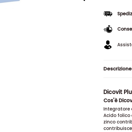
Spediz
Conse
Assist
Descrizione
Dicovit Pl
Cos'è Dicov
Integratore 
Acido folico 
zinco contri
contribuisc