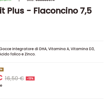
it Plus - Flaconcino 7,5
 Gocce integratore di DHA, Vitamina A, Vitamina D3,
cido folico e Zinco.
le
 €
16,50 €
-12%
se