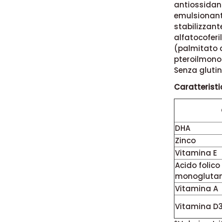
antiossidant
emulsionante
stabilizzante
alfatocoferi
(palmitato di
pteroilmon
Senza glutin
Caratteristi
DHA
Zinco
Vitamina E
Acido folico
monogluta
Vitamina A
Vitamina D