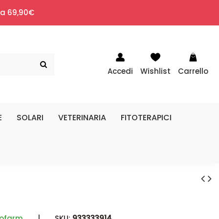
i a 69,90€
Accedi
Wishlist
Carrello
E
SOLARI
VETERINARIA
FITOTERAPICI
cofarm
|
SKU:
933333914