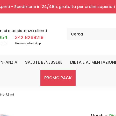
erti - Spedizione in 24/48h, gratuita per ordini superior
nici e assistenza clienti
054
342 8269219
tuito
Numero WhatsApp
INFANZIA
SALUTE BENESSERE
DIETA E ALIMENTAZION
PROMO PACK
ino 7,5 ml
Marchio:
Di