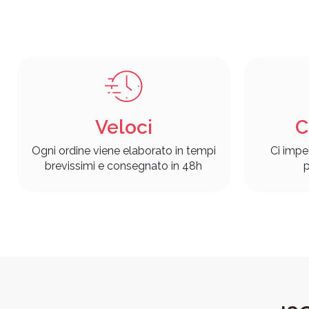
Veloci
C
Ogni ordine viene elaborato in tempi
Ci impe
brevissimi e consegnato in 48h
p