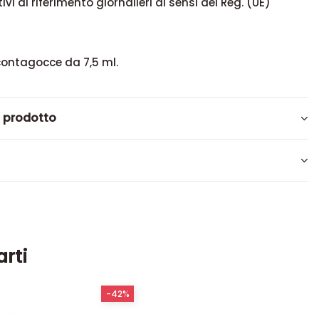
tivi di riferimento giornalieri ai sensi del Reg. (UE)
contagocce da 7,5 ml.
l prodotto
arti
-42%