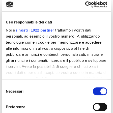
interessarti
-42%
-42%
Uso responsabile dei dati
Noi e
i nostri 1022 partner
trattiamo i vostri dati
personali, ad esempio il vostro numero IP, utilizzando
tecnologie come i cookie per memorizzare e accedere
alle informazioni sul vostro dispositivo al fine di
pubblicare annunci e contenuti personalizzati, misurare
gli annunci e i contenuti, ricercare il pubblico e sviluppare
i servizi. Avete la possibilità di scegliere chi utilizza i
vostri dati e per quali scopi. Le vostre scelte in materia di
privacy sono applicabili solo su questa proprietà digitale
Integratori per dimagrire
Integratori per dimagrire
Amin 21 K al cacao - 21
Amin 21 K neutro
in cui avete effettuato le vostre scelte. È possibile
Selezione
bustine
modificare o revocare il proprio consenso in qualsiasi
Necessari
del
55,18 €
55,18 €
32,00 €
32,00 €
momento dalla Dichiarazione sui cookie o facendo clic
consenso
sull'icona di attivazione della privacy.
Aggiungi al
Aggiungi al
Preferenze
carrello
carrello