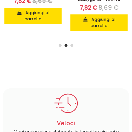
8,69 €
7,82 €
8,69 €
7,82 €
Aggiungi al
carrello
Aggiungi al
carrello
Veloci
Ogni ordine viene elaborato in tempi brevissimi e