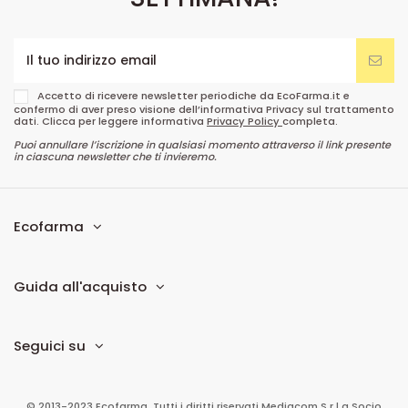
Accetto di ricevere newsletter periodiche da EcoFarma.it e
confermo di aver preso visione dell’informativa Privacy sul trattamento
dati. Clicca per leggere informativa
Privacy Policy
completa.
Puoi annullare l’iscrizione in qualsiasi momento attraverso il link presente
in ciascuna newsletter che ti invieremo.
Ecofarma
Guida all'acquisto
Seguici su
© 2013-2023 Ecofarma. Tutti i diritti riservati.
Mediacom S.r.l
a Socio