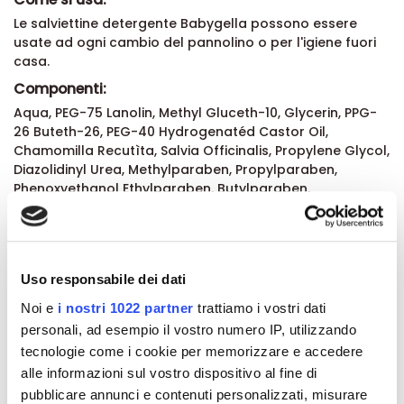
Le salviettine detergente Babygella possono essere
usate ad ogni cambio del pannolino o per l'igiene fuori
casa.
Componenti:
Aqua, PEG-75 Lanolin, Methyl Gluceth-10, Glycerin, PPG-
26 Buteth-26, PEG-40 Hydrogenatéd Castor Oil,
Chamomilla Recutìta, Salvia Officinalis, Propylene Glycol,
Diazolidinyl Urea, Methylparaben, Propylparaben,
Phenoxyethanol Ethylparaben, Butylparaben,
Isobutylparaben BHT, Disodium EDTA, Profumo/ Parfum. ?
Formato:
2 pacchetti di salviette Babygella da 72 pezzi cad.
Uso responsabile dei dati
Noi e
i nostri 1022 partner
trattiamo i vostri dati
Dettagli del prodotto
personali, ad esempio il vostro numero IP, utilizzando
tecnologie come i cookie per memorizzare e accedere
alle informazioni sul vostro dispositivo al fine di
Recensioni
pubblicare annunci e contenuti personalizzati, misurare