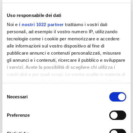
Uso responsabile dei dati
Noi e
i nostri 1022 partner
trattiamo i vostri dati
personali, ad esempio il vostro numero IP, utilizzando
tecnologie come i cookie per memorizzare e accedere
alle informazioni sul vostro dispositivo al fine di
pubblicare annunci e contenuti personalizzati, misurare
gli annunci e i contenuti, ricercare il pubblico e sviluppare
i servizi. Avete la possibilità di scegliere chi utilizza i
Integratori per dimagrire
Integratori per dimagrire
vostri dati e per quali scopi. Le vostre scelte in materia di
Amin 21 K al cacao - 21
Amin 21 K neutro
privacy sono applicabili solo su questa proprietà digitale
bustine
in cui avete effettuato le vostre scelte. È possibile
55,18 €
55,18 €
32,00 €
32,00 €
Selezione
modificare o revocare il proprio consenso in qualsiasi
Necessari
del
momento dalla Dichiarazione sui cookie o facendo clic
Aggiungi al
Aggiungi al
consenso
carrello
carrello
sull'icona di attivazione della privacy.
Preferenze
Con il tuo consenso, vorremmo anche:
-42%
-42%
raccogliere informazioni sulla tua posizione