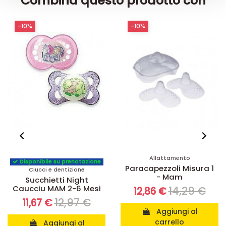
Combina questo prodotto con
-10%
-10%
Allattamento
Disponibile su prenotazione
Paracapezzoli Misura 1
Ciucci e dentizione
- Mam
Succhietti Night
Caucciu MAM 2-6 Mesi
14,29 €
12,86 €
12,97 €
11,67 €
Aggiungi al
carrello
Aggiungi al