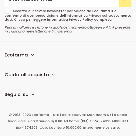
Accetto di ricevere newsletter periodiche da EcoFarma.it e
confermo di aver preso visione dell’informativa Privacy sul trattamento
dati. Clicca per leggere informativa
Privacy Policy
completa.
Puoi annullare l’iscrizione in qualsiasi momento attraverso il link presente
in ciascuna newsletter che ti invieremo.
Ecofarma
Guida all'acquisto
Seguici su
© 2013-2023 Ecofarma. Tutti i diritti riservati.
Mediacom S.r.l
a Socio
Unico
viale Luca Gaurico 9/11
00143
Roma
(RM)
P.IVA
12432541006
REA:
RM-1374205. Cap. Soc. Euro 10.000,00. Interamente versato.