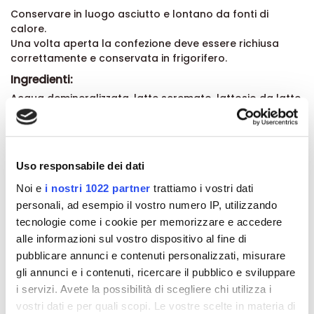
Conservare in luogo asciutto e lontano da fonti di
calore.
Una volta aperta la confezione deve essere richiusa
correttamente e conservata in frigorifero.
Ingredienti:
Acqua demineralizzata, latte scremato, lattosio da latte,
oli vegetali (palma, colza, cocco, girasole)
(contengono: lecitina di soia), galatto-oligosaccaridi da
latte, emulsionanti: mono- e digliceridi degli acidi grassi,
tricalcio di citrato, frutto-oligosaccaridi, potassio
Uso responsabile dei dati
cloruro, sodio L-ascorbato, tripotassio citrato, potassio
idrossido, trisodio citrato, colina cloruro, taurina, lattato
Noi e
i nostri 1022 partner
trattiamo i vostri dati
ferroso, inositolo, L-triptofano, DL-alfa-tocoferil
personali, ad esempio il vostro numero IP, utilizzando
acetato, retinil acetato, zinco solfato, uridina 5'-
tecnologie come i cookie per memorizzare e accedere
monofosfato sale sodico, citidina 5'-monofosfato,
alle informazioni sul vostro dispositivo al fine di
adenosina 5'-monofosfato, inosina 5'- monofosfato
pubblicare annunci e contenuti personalizzati, misurare
sale sodico, colecalciferolo, nicotinamide, L-carnitina,
gli annunci e i contenuti, ricercare il pubblico e sviluppare
calcio D-pantotenato, guanosina 5'-monofosfato sale
sodico, gluconato di rame, sodio selenito, potassio
i servizi. Avete la possibilità di scegliere chi utilizza i
ioduro, D-biotina, acido folico, riboflavina,
vostri dati e per quali scopi. Le vostre scelte in materia di