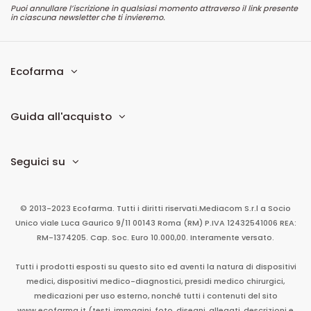
Puoi annullare l’iscrizione in qualsiasi momento attraverso il link presente
in ciascuna newsletter che ti invieremo.
Ecofarma
Guida all'acquisto
Seguici su
© 2013-2023 Ecofarma. Tutti i diritti riservati.
Mediacom S.r.l
a Socio
Unico
viale Luca Gaurico 9/11
00143
Roma
(RM)
P.IVA
12432541006
REA:
RM-1374205. Cap. Soc. Euro 10.000,00. Interamente versato.
Tutti i prodotti esposti su questo sito ed aventi la natura di dispositivi
medici, dispositivi medico-diagnostici, presidi medico chirurgici,
medicazioni per uso esterno, nonché tutti i contenuti del sito
www.ecofarma.it (testi, immagini, foto, disegni, allegati, descrizioni e