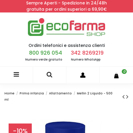
Sempre Aperti - Spedizione in 24/48h
gratuita per ordini superiori a 69,90€
Ordini telefonici e assistenza clienti
800 926 054
342 8269219
Numero verde gratuito
Numero WhatsApp
0
Home
Prima infanzia
Allattamento
Mellin 2 Liquido - 500
ml
-10%