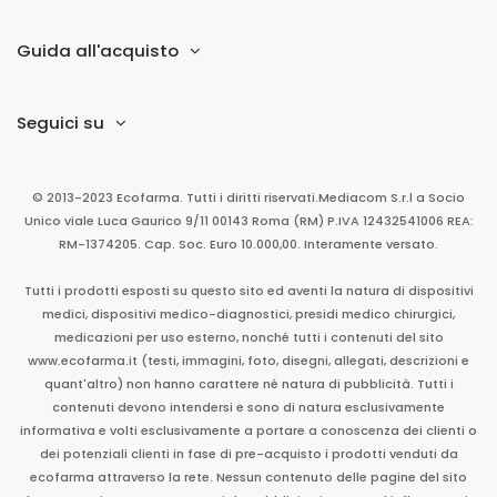
Guida all'acquisto
Seguici su
© 2013-2023 Ecofarma. Tutti i diritti riservati.
Mediacom S.r.l
a Socio
Unico
viale Luca Gaurico 9/11
00143
Roma
(RM)
P.IVA
12432541006
REA:
RM-1374205. Cap. Soc. Euro 10.000,00. Interamente versato.
Tutti i prodotti esposti su questo sito ed aventi la natura di dispositivi
medici, dispositivi medico-diagnostici, presidi medico chirurgici,
medicazioni per uso esterno, nonché tutti i contenuti del sito
www.ecofarma.it (testi, immagini, foto, disegni, allegati, descrizioni e
quant'altro) non hanno carattere né natura di pubblicità. Tutti i
contenuti devono intendersi e sono di natura esclusivamente
informativa e volti esclusivamente a portare a conoscenza dei clienti o
dei potenziali clienti in fase di pre-acquisto i prodotti venduti da
ecofarma attraverso la rete. Nessun contenuto delle pagine del sito