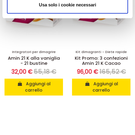
informazioni sul modo in cui utilizza il nostro sito con i
Usa solo i cookie necessari
nostri partner che si occupano di analisi dei dati web,
pubblicità e social media, i quali potrebbero combinarle
con altre informazioni che ha fornito loro o che hanno
raccolto dal suo utilizzo dei loro servizi.
Integratori per dimagrire
Kit dimagranti - Diete rapide
Amin 21 K alla vaniglia
Kit Promo: 3 confezioni
- 21 bustine
Amin 21 K Cacao
55,18 €
165,52 €
32,00 €
96,00 €
Aggiungi al
Aggiungi al
carrello
carrello