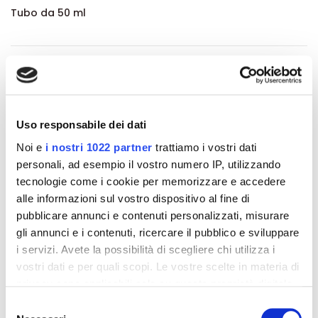
Tubo da 50 ml
Dettagli del prodotto
Recensioni
Uso responsabile dei dati
Noi e
i nostri 1022 partner
trattiamo i vostri dati
personali, ad esempio il vostro numero IP, utilizzando
tecnologie come i cookie per memorizzare e accedere
Altri prodotti che potrebbero
alle informazioni sul vostro dispositivo al fine di
interessarti
pubblicare annunci e contenuti personalizzati, misurare
gli annunci e i contenuti, ricercare il pubblico e sviluppare
i servizi. Avete la possibilità di scegliere chi utilizza i
-42%
-42%
vostri dati e per quali scopi. Le vostre scelte in materia di
privacy sono applicabili solo su questa proprietà digitale
in cui avete effettuato le vostre scelte. È possibile
Selezione
modificare o revocare il proprio consenso in qualsiasi