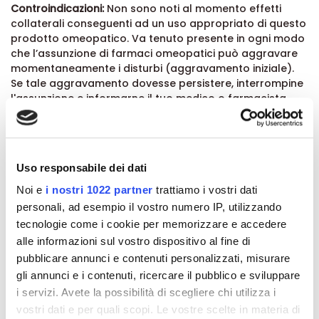
Controindicazioni:
Non sono noti al momento effetti
collaterali conseguenti ad un uso appropriato di questo
prodotto omeopatico. Va tenuto presente in ogni modo
che l’assunzione di farmaci omeopatici può aggravare
momentaneamente i disturbi (aggravamento iniziale).
Se tale aggravamento dovesse persistere, interrompine
l'assunzione e informarne il tuo medico o farmacista.
Avvertenze:
Conservare a temperatura ambiente (15-
25°C). Il farmaco non deve essere utilizzato oltre la data
indicata dopo la menzione "EXP" sull’imballaggio. Come
qualsiasi altro farmaco, Oscillococcinum® deve essere
Uso responsabile dei dati
tenuto lontano dalla portata dei bambini. Per ulteriori
Noi e
i nostri 1022 partner
trattiamo i vostri dati
informazioni, consultare il proprio medico o farmacista.
personali, ad esempio il vostro numero IP, utilizzando
Che cosa contiene Oscillococcinum Boiron:
tecnologie come i cookie per memorizzare e accedere
1 dose contiene 1g di granuli di Anas Barbariae, Hepatis e
alle informazioni sul vostro dispositivo al fine di
Cordis extractum 200 K. Questo preparato contiene
pubblicare annunci e contenuti personalizzati, misurare
inoltre eccipienti: saccarosio e lattosio.
gli annunci e i contenuti, ricercare il pubblico e sviluppare
Formato:
i servizi. Avete la possibilità di scegliere chi utilizza i
Confezione da 6 dosi in globuli
vostri dati e per quali scopi. Le vostre scelte in materia di