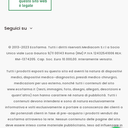
Seguici su
© 2013-2023 Ecofarma. Tutti i diritti riservati.
Mediacom S.r.l
a Socio
Unico
viale Luca Gaurico 9/11
00143
Roma
(RM)
P.IVA
12432541006
REA:
RM-1374205. Cap. Soc. Euro 10.000,00. Interamente versato.
Tutti i prodotti esposti su questo sito ed aventi la natura di dispositivi
medici, dispositivi medico-diagnostici, presidi medico chirurgici,
medicazioni per uso esterno, nonché tutti i contenuti del sito
www.ecofarma.it (testi, immagini, foto, disegni, allegati, descrizioni e
quant'altro) non hanno carattere né natura di pubblicità. Tutti i
contenuti devono intendersi e sono di natura esclusivamente
informativa e volti esclusivamente a portare a conoscenza dei clienti o
dei potenziali clienti in fase di pre-acquisto i prodotti venduti da
ecofarma attraverso la rete. Nessun contenuto delle pagine del sito
deve essere inteso come materiale pubblicitario, teso ad influenzare in