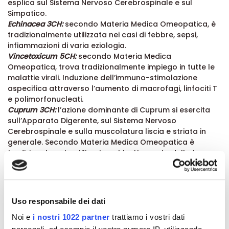
esplica sul Sistema Nervoso Cerebrospinale e sul
Simpatico.
Echinacea 3CH:
secondo Materia Medica Omeopatica, è
tradizionalmente utilizzata nei casi di febbre, sepsi,
infiammazioni di varia eziologia.
Vincetoxicum 5CH:
secondo Materia Medica
Omeopatica, trova tradizionalmente impiego in tutte le
malattie virali. Induzione dell’immuno-stimolazione
aspecifica attraverso l’aumento di macrofagi, linfociti T
e polimorfonucleati.
Cuprum 3CH:
l’azione dominante di Cuprum si esercita
sull’Apparato Digerente, sul Sistema Nervoso
Cerebrospinale e sulla muscolatura liscia e striata in
generale. Secondo Materia Medica Omeopatica è
tradizionalmente utilizzato nel trattamento della tosse,
in particolare secca e spasmodica, e nella difficoltà di
espettorazione.
Modalità d'uso:
Uso responsabile dei dati
- Per la
prevenzione
alla sindrome influenzale assumere
una dose di Omeogriphi Globuli ogni settimana, per 6
Noi e
i nostri 1022 partner
trattiamo i vostri dati
settimane;