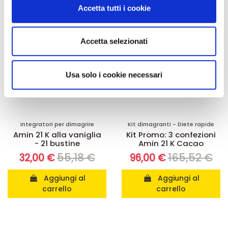
modificare o ritirare il tuo consenso in qualsiasi momento
Accetta tutti i cookie
dalla Dichiarazione sui cookie.
Utilizziamo i cookie per personalizzare contenuti ed
Accetta selezionati
annunci, per fornire funzionalità dei social media e per
analizzare il nostro traffico. Condividiamo inoltre
informazioni sul modo in cui utilizza il nostro sito con i
Usa solo i cookie necessari
nostri partner che si occupano di analisi dei dati web,
pubblicità e social media, i quali potrebbero combinarle
con altre informazioni che ha fornito loro o che hanno
raccolto dal suo utilizzo dei loro servizi.
Integratori per dimagrire
Kit dimagranti - Diete rapide
Amin 21 K alla vaniglia
Kit Promo: 3 confezioni
- 21 bustine
Amin 21 K Cacao
55,18 €
165,52 €
32,00 €
96,00 €
Aggiungi al
Aggiungi al
carrello
carrello