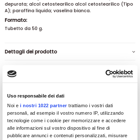
depurata; alcol cetostearilico alcol cetostearilico (Tipo
A); paraffina liquida; vaselina bianca.
Formato:
Tubetto da 50 g.
Dettagli del prodotto
Recensioni
Uso responsabile dei dati
Noi e
i nostri 1022 partner
trattiamo i vostri dati
Altri prodotti che potrebbero
personali, ad esempio il vostro numero IP, utilizzando
interessarti
tecnologie come i cookie per memorizzare e accedere
alle informazioni sul vostro dispositivo al fine di
-42%
-42%
pubblicare annunci e contenuti personalizzati, misurare