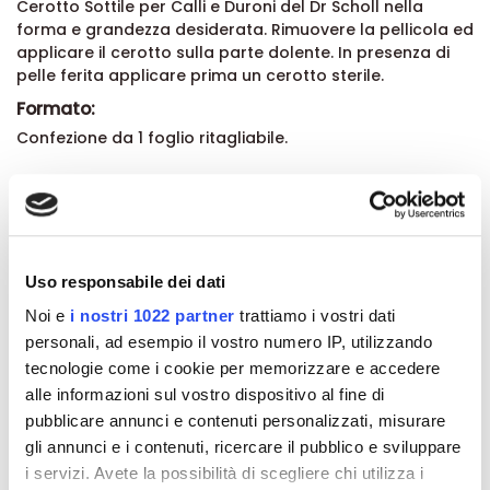
Cerotto Sottile per Calli e Duroni del Dr Scholl nella
forma e grandezza desiderata. Rimuovere la pellicola ed
applicare il cerotto sulla parte dolente. In presenza di
pelle ferita applicare prima un cerotto sterile.
Formato:
Confezione da 1 foglio ritagliabile.
Dettagli del prodotto
About Dr. Scholl
Uso responsabile dei dati
Noi e
i nostri 1022 partner
trattiamo i vostri dati
Recensioni
personali, ad esempio il vostro numero IP, utilizzando
tecnologie come i cookie per memorizzare e accedere
alle informazioni sul vostro dispositivo al fine di
pubblicare annunci e contenuti personalizzati, misurare
gli annunci e i contenuti, ricercare il pubblico e sviluppare
Altri prodotti che potrebbero
i servizi. Avete la possibilità di scegliere chi utilizza i