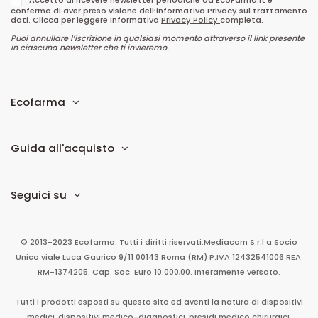
confermo di aver preso visione dell’informativa Privacy sul trattamento
dati. Clicca per leggere informativa
Privacy Policy
completa.
Puoi annullare l’iscrizione in qualsiasi momento attraverso il link presente
in ciascuna newsletter che ti invieremo.
Ecofarma
Guida all'acquisto
Seguici su
© 2013-2023 Ecofarma. Tutti i diritti riservati.
Mediacom S.r.l
a Socio
Unico
viale Luca Gaurico 9/11
00143
Roma
(RM)
P.IVA
12432541006
REA:
RM-1374205. Cap. Soc. Euro 10.000,00. Interamente versato.
Tutti i prodotti esposti su questo sito ed aventi la natura di dispositivi
medici, dispositivi medico-diagnostici, presidi medico chirurgici,