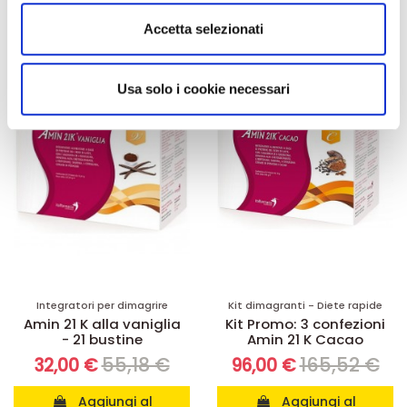
carrello
carrello
Utilizziamo i cookie per personalizzare contenuti ed
Accetta selezionati
annunci, per fornire funzionalità dei social media e per
analizzare il nostro traffico. Condividiamo inoltre
-42%
-42%
informazioni sul modo in cui utilizza il nostro sito con i
Usa solo i cookie necessari
nostri partner che si occupano di analisi dei dati web,
pubblicità e social media, i quali potrebbero combinarle
con altre informazioni che ha fornito loro o che hanno
raccolto dal suo utilizzo dei loro servizi.
Integratori per dimagrire
Kit dimagranti - Diete rapide
Amin 21 K alla vaniglia
Kit Promo: 3 confezioni
- 21 bustine
Amin 21 K Cacao
55,18 €
165,52 €
32,00 €
96,00 €
Aggiungi al
Aggiungi al