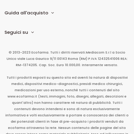
Guida all'acquisto
Seguici su
© 2013-2023 Ecofarma. Tutti i diritti riservati.
Mediacom S.r.l
a Socio
Unico
viale Luca Gaurico 9/11
00143
Roma
(RM)
P.IVA
12432541006
REA:
RM-1374205. Cap. Soc. Euro 10.000,00. Interamente versato.
Tutti i prodotti esposti su questo sito ed aventi la natura di dispositivi
medici, dispositivi medico-diagnostici, presidi medico chirurgici,
medicazioni per uso esterno, nonché tutti i contenuti del sito
www.ecofarma.it (testi, immagini, foto, disegni, allegati, descrizioni e
quant'altro) non hanno carattere né natura di pubblicità. Tutti i
contenuti devono intendersi e sono di natura esclusivamente
informativa e volti esclusivamente a portare a conoscenza dei clienti o
dei potenziali clienti in fase di pre-acquisto i prodotti venduti da
ecofarma attraverso la rete. Nessun contenuto delle pagine del sito
deve essere inteso come materiale pubblicitario, teso ad influenzare in