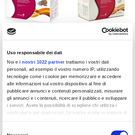
Integratori per dimagrire
Integratori per dimagrire
Uso responsabile dei dati
Amin 21 K al cacao - 21
Amin 21 K neutro
bustine
Noi e
i nostri 1022 partner
trattiamo i vostri dati
55,18 €
55,18 €
32,00 €
32,00 €
personali, ad esempio il vostro numero IP, utilizzando
tecnologie come i cookie per memorizzare e accedere
Aggiungi al
Aggiungi al
alle informazioni sul vostro dispositivo al fine di
carrello
carrello
pubblicare annunci e contenuti personalizzati, misurare
gli annunci e i contenuti, ricercare il pubblico e sviluppare
i servizi. Avete la possibilità di scegliere chi utilizza i
-42%
-42%
vostri dati e per quali scopi. Le vostre scelte in materia di
privacy sono applicabili solo su questa proprietà digitale
in cui avete effettuato le vostre scelte. È possibile
Selezione
modificare o revocare il proprio consenso in qualsiasi