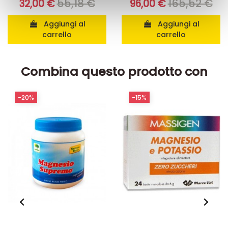
55,18 €
165,52 €
32,00 €
96,00 €
con altre informazioni che ha fornito loro o che hanno
raccolto dal suo utilizzo dei loro servizi.
Aggiungi al
Aggiungi al
carrello
carrello
Combina questo prodotto con
-20%
-15%