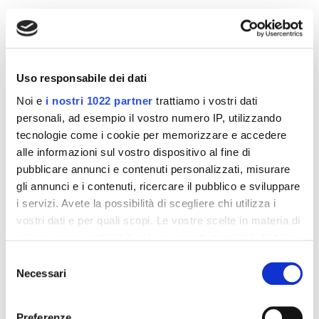
Altri prodotti che potrebbero
interessarti
Uso responsabile dei dati
-42%
-42%
Noi e
i nostri 1022 partner
trattiamo i vostri dati
personali, ad esempio il vostro numero IP, utilizzando
tecnologie come i cookie per memorizzare e accedere
alle informazioni sul vostro dispositivo al fine di
pubblicare annunci e contenuti personalizzati, misurare
gli annunci e i contenuti, ricercare il pubblico e sviluppare
i servizi. Avete la possibilità di scegliere chi utilizza i
vostri dati e per quali scopi. Le vostre scelte in materia di
privacy sono applicabili solo su questa proprietà digitale
in cui avete effettuato le vostre scelte. È possibile
Selezione
modificare o revocare il proprio consenso in qualsiasi
Integratori per dimagrire
Integratori per dimagrire
Necessari
del
Amin 21 K al cacao - 21
Amin 21 K neutro
momento dalla Dichiarazione sui cookie o facendo clic
consenso
bustine
sull'icona di attivazione della privacy.
Preferenze