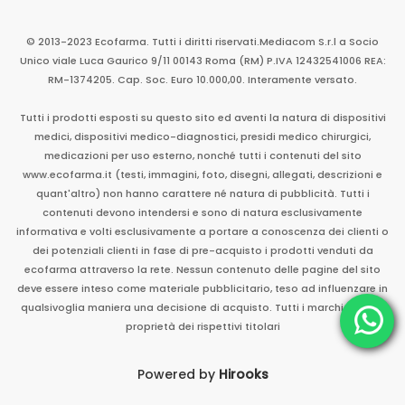
© 2013-2023 Ecofarma. Tutti i diritti riservati.
Mediacom S.r.l
a Socio
Unico
viale Luca Gaurico 9/11
00143
Roma
(RM)
P.IVA
12432541006
REA:
RM-1374205. Cap. Soc. Euro 10.000,00. Interamente versato.
Tutti i prodotti esposti su questo sito ed aventi la natura di dispositivi
medici, dispositivi medico-diagnostici, presidi medico chirurgici,
medicazioni per uso esterno, nonché tutti i contenuti del sito
www.ecofarma.it (testi, immagini, foto, disegni, allegati, descrizioni e
quant'altro) non hanno carattere né natura di pubblicità. Tutti i
contenuti devono intendersi e sono di natura esclusivamente
informativa e volti esclusivamente a portare a conoscenza dei clienti o
dei potenziali clienti in fase di pre-acquisto i prodotti venduti da
ecofarma attraverso la rete. Nessun contenuto delle pagine del sito
deve essere inteso come materiale pubblicitario, teso ad influenzare in
qualsivoglia maniera una decisione di acquisto. Tutti i marchi sono di
proprietà dei rispettivi titolari
Powered by
Hirooks