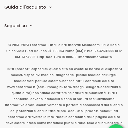
Guida all'acquisto
Seguici su
© 2013-2023 Ecofarma. Tutti i diritti riservati.
Mediacom S.r.l
a Socio
Unico
viale Luca Gaurico 9/11
00143
Roma
(RM)
P.IVA
12432541006
REA:
RM-1374205. Cap. Soc. Euro 10.000,00. Interamente versato.
Tutti i prodotti esposti su questo sito ed aventi la natura di dispositivi
medici, dispositivi medico-diagnostici, presidi medico chirurgici,
medicazioni per uso esterno, nonché tutti i contenuti del sito
www.ecofarma.it (testi, immagini, foto, disegni, allegati, descrizioni e
quant'altro) non hanno carattere né natura di pubblicità. Tutti i
contenuti devono intendersi e sono di natura esclusivamente
informativa e volti esclusivamente a portare a conoscenza dei clienti o
dei potenziali clienti in fase di pre-acquisto i prodotti venduti da
ecofarma attraverso la rete. Nessun contenuto delle pagine del sito