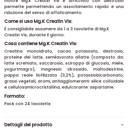
immediata all'organismo sottoposto a sforzo fisico.
Inoltre Mg.K Creatin Vis è arricchito con destrosio
permette permettendo un assorbimento rapido e una
riduzione del senso di affaticamento.
Come si usa Mg.K Creatin Vis:
È consigliabile assumere da 1 a 3 tavolette di Mg.K
Creatin Vis, durante il giorno.
Cosa contiene Mg.K Creatin Vis:
Creatina monoidrato, cacao potassato, destrosio,
proteine del latte, semilavorato allatte (composto da:
latte scremato, saccarosio, sciroppo di glucosio, miele,
yogurtmagro), magnesio idrossido, maltodestrine,
pappa reale liofilizzata (3,2%), potassiobicarbonato,
grassi vegetali, aromi, antiagglomeranti: silice colloidale
e cellulosamicrocristallina, edulcorante: aspartame.
Formato:
Pack con 24 tavolette