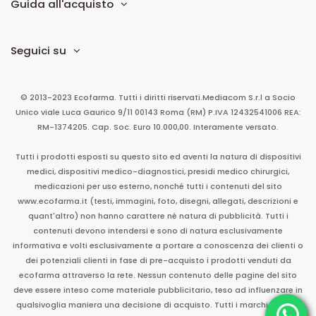
Guida all'acquisto
Seguici su
© 2013-2023 Ecofarma. Tutti i diritti riservati.
Mediacom S.r.l
a Socio
Unico
viale Luca Gaurico 9/11
00143
Roma
(RM)
P.IVA
12432541006
REA:
RM-1374205. Cap. Soc. Euro 10.000,00. Interamente versato.
Tutti i prodotti esposti su questo sito ed aventi la natura di dispositivi
medici, dispositivi medico-diagnostici, presidi medico chirurgici,
medicazioni per uso esterno, nonché tutti i contenuti del sito
www.ecofarma.it (testi, immagini, foto, disegni, allegati, descrizioni e
quant'altro) non hanno carattere né natura di pubblicità. Tutti i
contenuti devono intendersi e sono di natura esclusivamente
informativa e volti esclusivamente a portare a conoscenza dei clienti o
dei potenziali clienti in fase di pre-acquisto i prodotti venduti da
ecofarma attraverso la rete. Nessun contenuto delle pagine del sito
deve essere inteso come materiale pubblicitario, teso ad influenzare in
qualsivoglia maniera una decisione di acquisto. Tutti i marchi sono di