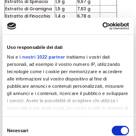
Estratto di Spinacio
1,9 g
9,67 g
Estratto di Gramigna
1,5 g
7,63 g
Estratto di Finocchio
1,4 g
6,78 g
Estratto di Alga bruna
1,0 g
5,09 g
Estratto di Ibisco
1,0 g
5,09 g
Ferro (II)
15 mg
75 mg
107
Vitamina C
26 mg
130 mg
33
Uso responsabile dei dati
Vitamina B2
1,8 mg
9 mg
129
Noi e
i nostri 1022 partner
trattiamo i vostri dati
Vitamina B1
1,6 mg
8 mg
145
personali, ad esempio il vostro numero IP, utilizzando
Vitamina B6
0,8 mg
4 mg
57
tecnologie come i cookie per memorizzare e accedere
Vitamina B12
1,2 mcg
6 mcg
48
alle informazioni sul vostro dispositivo al fine di
pubblicare annunci e contenuti personalizzati, misurare
*RDA= dose giornaliera raccomandata.
gli annunci e i contenuti, ricercare il pubblico e sviluppare
Formato:
i servizi. Avete la possibilità di scegliere chi utilizza i
Bottiglia da 250 ml.
vostri dati e per quali scopi. Le vostre scelte in materia di
privacy sono applicabili solo su questa proprietà digitale
in cui avete effettuato le vostre scelte. È possibile
Selezione
Dettagli del prodotto
modificare o revocare il proprio consenso in qualsiasi
Necessari
del