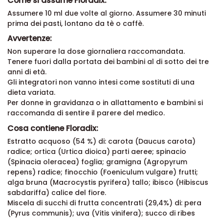
Come si assume Floradix:
Assumere 10 ml due volte al giorno. Assumere 30 minuti
prima dei pasti, lontano da tè o caffè.
Avvertenze:
Non superare la dose giornaliera raccomandata.
Tenere fuori dalla portata dei bambini al di sotto dei tre
anni di età.
Gli integratori non vanno intesi come sostituti di una
dieta variata.
Per donne in gravidanza o in allattamento e bambini si
raccomanda di sentire il parere del medico.
Cosa contiene Floradix:
Estratto acquoso (54 %) di: carota (Daucus carota)
radice; ortica (Urtica dioica) parti aeree; spinacio
(Spinacia oleracea) foglia; gramigna (Agropyrum
repens) radice; finocchio (Foeniculum vulgare) frutti;
alga bruna (Macrocystis pyrifera) tallo; ibisco (Hibiscus
sabdariffa) calice del fiore.
Miscela di succhi di frutta concentrati (29,4%) di: pera
(Pyrus communis); uva (Vitis vinifera); succo di ribes