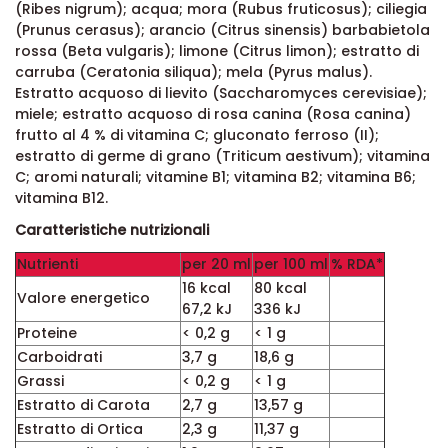
(Ribes nigrum); acqua; mora (Rubus fruticosus); ciliegia
(Prunus cerasus); arancio (Citrus sinensis) barbabietola
rossa (Beta vulgaris); limone (Citrus limon); estratto di
carruba (Ceratonia siliqua); mela (Pyrus malus).
Estratto acquoso di lievito (Saccharomyces cerevisiae);
miele; estratto acquoso di rosa canina (Rosa canina)
frutto al 4 % di vitamina C; gluconato ferroso (II);
estratto di germe di grano (Triticum aestivum); vitamina
C; aromi naturali; vitamine B1; vitamina B2; vitamina B6;
vitamina B12.
Caratteristiche nutrizionali
Nutrienti
per 20 ml
per 100 ml
% RDA*
16 kcal
80 kcal
Valore energetico
67,2 kJ
336 kJ
Proteine
< 0,2 g
< 1 g
Carboidrati
3,7 g
18,6 g
Grassi
< 0,2 g
< 1 g
Estratto di Carota
2,7 g
13,57 g
Estratto di Ortica
2,3 g
11,37 g